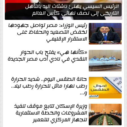
الرئيس السيسي يهنئ ناشئات اليد بالتأهل
التاريخي إلى نصف نهائي كأس العالم
رئيس الوزراء: مصر تواصل جهودها
لخفض التصعيد والحفاظ على
الاستقرار الإقليمي
«كأنها هي» يفتح باب الحوار
النقدي في نادي أدب مصر الجديدة
حالة الطقس اليوم.. شديد الحرارة
رطب نهارا مائل للحرارة رطب ليلا..
و...
وزيرة الإسكان تتابع موقف تنفيذ
المشروعات والخطة الاستثمارية
للجهاز المركزي للتعمير