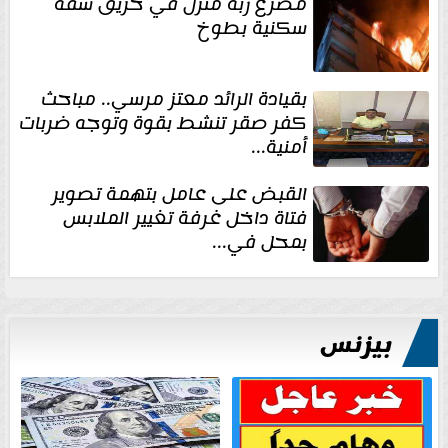
مصرع ربة منزل في حريق شقة
سكنية بطوخ
بقيادة الرائد معتز مرسي.. مباحث
كفر صقر تنشط بقوة وتوجه ضربات
أمنية...
القبض على عامل بتهمة تصوير
فتاة داخل غرفة تغيير الملابس
بمحل في...
بيزنس