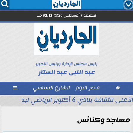




الجمعة 7 أغسطس 2026
03:12 مـ
رئيس مجلس الإدارة ورئيس التحرير
عبد النبى عبد الستار

مصر اليوم
الشارع السياسي

 التاريخ في...
الأعلى للثقافة بنادي 6 أكتوبر الرياضي لبحث ظاهرة العنف المجتمعي
مساجد وكنائس