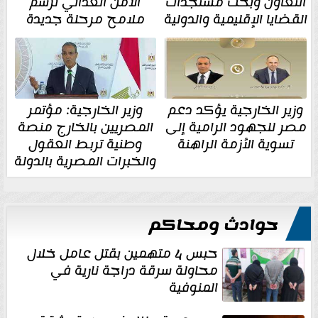
التعاون وبحث مستجدات
الأمن الغذائي ترسم
القضايا الإقليمية والدولية
ملامح مرحلة جديدة
وزير الخارجية يؤكد دعم
وزير الخارجية: مؤتمر
مصر للجهود الرامية إلى
المصريين بالخارج منصة
تسوية الأزمة الراهنة
وطنية تربط العقول
والخبرات المصرية بالدولة
حوادث ومحاكم
حبس 4 متهمين بقتل عامل خلال
محاولة سرقة دراجة نارية في
المنوفية