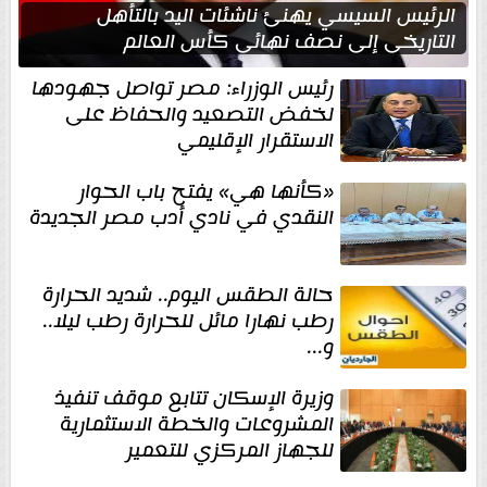
الرئيس السيسي يهنئ ناشئات اليد بالتأهل
التاريخي إلى نصف نهائي كأس العالم
رئيس الوزراء: مصر تواصل جهودها
لخفض التصعيد والحفاظ على
الاستقرار الإقليمي
«كأنها هي» يفتح باب الحوار
النقدي في نادي أدب مصر الجديدة
حالة الطقس اليوم.. شديد الحرارة
رطب نهارا مائل للحرارة رطب ليلا..
و...
وزيرة الإسكان تتابع موقف تنفيذ
المشروعات والخطة الاستثمارية
للجهاز المركزي للتعمير