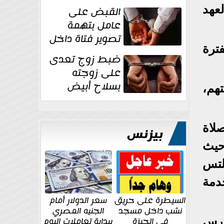
بقوة وتوجه
لعهد
القبض على
ضربات أمنية...
عامل بتهمة
تصوير فتاة داخل
ترة
غرفة تغيير
ضبط زوج تعدى
الملابس بمحل في...
على زوجته
بسلاح أبيض
تهم،
وأصابها بجرح
قطعي في الوجه...
صلاة
بيزنس
 حيث
لتس
دمة
السيطرة على حريق
سعر الدولار أمام
نشب داخل مسجد
الجنيه المصري
في الجيزة
ببداية تعاملات اليوم
ورس