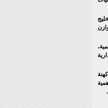
ليج
ازن
ية،
رية
هنة
مية