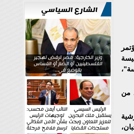
للتعمير
الشارع السياسي
تمر
وزير الخارجية: مصر ترفض تهجير
يسة
الفلسطينيين أو الضم أو المساس
ة"،
بالوضع في...
دد من
الرئيس السيسي
النائب أيمن محسب:
يستقبل ملك البحرين
توجيهات الرئيس
شية
لتعزيز التعاون وبحث
بشأن الأمن الغذائي
ان،
مستجدات القضايا
ترسم ملامح مرحلة