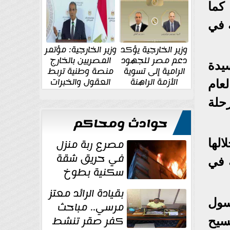
الإقليمية والدولية
جديدة
كما
 في
وزير الخارجية يؤكد
وزير الخارجية: مؤتمر
دعم مصر للجهود
المصريين بالخارج
يدة
الرامية إلى تسوية
منصة وطنية تربط
الأزمة الراهنة
العقول والخبرات
عام
المصرية بالدولة
حلة
حوادث ومحاكم
مصرع ربة منزل
الها
في حريق شقة
 في
سكنية بطوخ
بقيادة الرائد معتز
سول
مرسي.. مباحث
كفر صقر تنشط
سيح