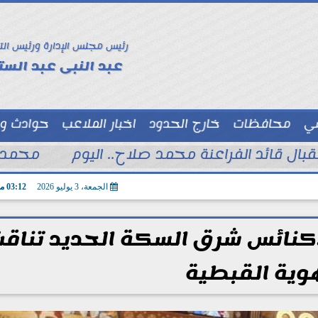
رئيس مجلس الإدارة ورئيس الت
عبد النبى عبد الستا
سي
محافظات
خارج الحدود
اخبار الملاعب
حوادث و
توك شو
تقبال قائد الفراعنة محمد صلاح.. اليوم
محمد ا
الجمعة، 3 يوليو 2026
03:12 مـ
..كنائس شرق السكة الحديد تناق
وية القبطية