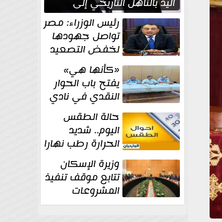
اليد بالتأهل التاريخي إلى
نصف نهائي كأس العالم
رئيس الوزراء: مصر
تواصل جهودها
لخفض التصعيد
والحفاظ على
«كأنها هي»
الاستقرار الإقليمي
يفتح باب الحوار
النقدي في نادي
أدب مصر الجديدة
حالة الطقس
اليوم.. شديد
الحرارة رطب نهارا
مائل للحرارة رطب
وزيرة الإسكان
ليلا.. و...
تتابع موقف تنفيذ
المشروعات
والخطة
الاستثمارية للجهاز المركزي