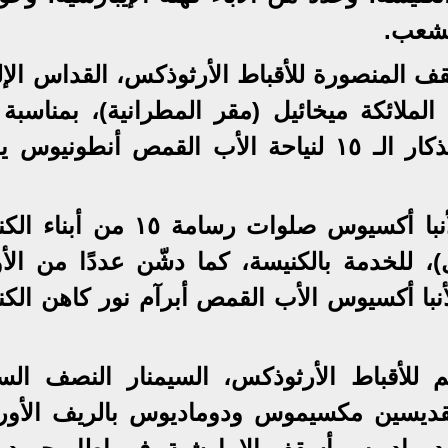
لشعب.
قف المنصورة للأقباط الأرثوذكس، القداس الإل
لملائكة ميخائيل (مقر المطرانية)، بمناسبة 
رئيس الملائكة ميخائيل، وكذلك التذكار الـ ١٥ لنياحة الأب القمص أنطوني
وعقب صلاة الصلح صلى نيافة الأنبا أكسيوس صلوات رسامة ١٥
للخدمة بالكنيسة، كما دشّن عددًا من الأو
لأنبا أكسيوس الأب القمص أبرآم نور كاهن الك
كتوبر وأوسيم للأقباط الأرثوذكس، السيمنار النصف ال
القديسين مكسيموس ودوماديوس بالريف الأور