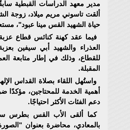
مدير معهد الدراسات القبطية سابقًا
ألقت تاسوني مريم ميلاد، زوجة الش
حياة الشهيد القس مينا عبود"، مست
فيما عقد كهنة كنائس قطاع عزبة 
العذراء والشهيد أبي سيفين بعزبة
للقطاع، وذلك في إطار متابعة الع
المقبلة.
واستُهل اللقاء بصلاة القداس الإلهي
أهمية الخدمة للمحتاجين، مؤكدًا ض
دعم الفئات الأكثر احتياجًا.
كما ألقى الأب القس بطرس سا
بالمعادي، محاضرة بعنوان "الصورة