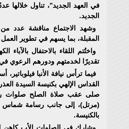
في العهد الجديد"، تناول خلالها عددً
الجديد.
وشهد الاجتماع مناقشة عدد من ال
المقبلة، بما يسهم في تطوير العمل
واختُتم اللقاء بالاحتفال بالآباء ا
تقديرًا لخدمتهم ودورهم الرعوي في خ
فيما ترأس نيافة الأنبا فيلوباتير،
القداس الإلهي بكنيسة السيدة العذرا
صلى عقب صلاة الصلح صلوات رسا
(مرتل)، إلى جانب رسامة شماس آ
بالكنيسة.
وشارك في الصلوات الأب كاهن الك