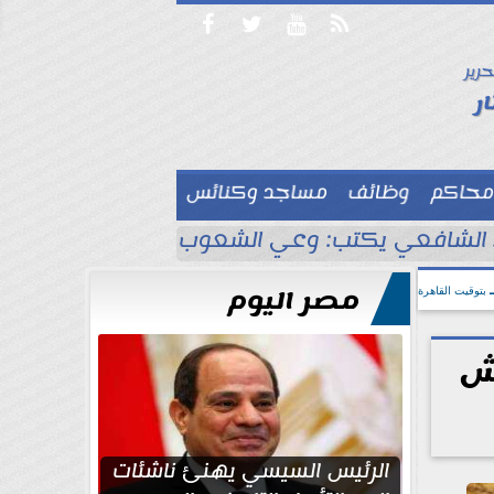




حرير

ر
محاكم
وظائف
مساجد وكنائس

لشافعي يكتب: وعي الشعوب لا يُقاس بالعناكب و
مصر اليوم
بتوقيت القاهرة
ش
الرئيس السيسي يهنئ ناشئات