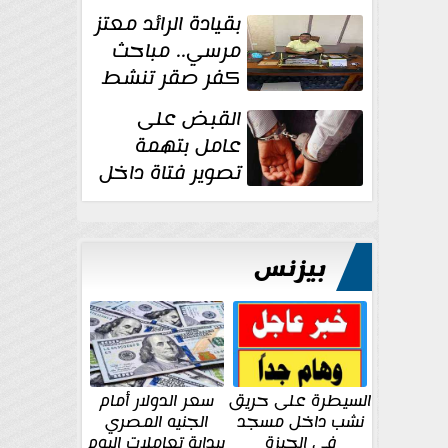
بقيادة الرائد معتز
مرسي.. مباحث
كفر صقر تنشط
بقوة وتوجه
القبض على
ضربات أمنية...
عامل بتهمة
تصوير فتاة داخل
غرفة تغيير
الملابس بمحل في...
بيزنس
السيطرة على حريق
سعر الدولار أمام
نشب داخل مسجد
الجنيه المصري
في الجيزة
ببداية تعاملات اليوم