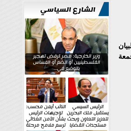
للتعمير
الشارع السياسي
م 19 يونيو 2026 وفقا للبيان
وزير الخارجية: مصر ترفض تهجير
معة
الفلسطينيين أو الضم أو المساس
بالوضع في...
الرئيس السيسي
النائب أيمن محسب:
يستقبل ملك البحرين
توجيهات الرئيس
لتعزيز التعاون وبحث
بشأن الأمن الغذائي
مستجدات القضايا
ترسم ملامح مرحلة