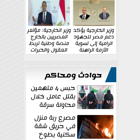
الإقليمية والدولية
جديدة
وزير الخارجية يؤكد
وزير الخارجية: مؤتمر
دعم مصر للجهود
المصريين بالخارج
الرامية إلى تسوية
منصة وطنية تربط
الأزمة الراهنة
العقول والخبرات
المصرية بالدولة
حوادث ومحاكم
حبس 4 متهمين
بقتل عامل خلال
محاولة سرقة
دراجة نارية في
مصرع ربة منزل
المنوفية
في حريق شقة
سكنية بطوخ