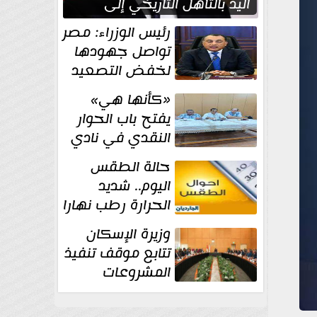
اليد بالتأهل التاريخي إلى
نصف نهائي كأس العالم
رئيس الوزراء: مصر
تواصل جهودها
لخفض التصعيد
والحفاظ على
«كأنها هي»
الاستقرار الإقليمي
يفتح باب الحوار
النقدي في نادي
أدب مصر الجديدة
حالة الطقس
اليوم.. شديد
الحرارة رطب نهارا
مائل للحرارة رطب
وزيرة الإسكان
ليلا.. و...
تتابع موقف تنفيذ
المشروعات
والخطة
الاستثمارية للجهاز المركزي