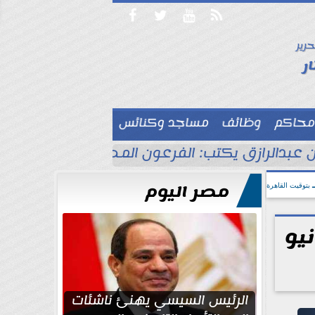




حرير

ر
محاكم
وظائف
مساجد وكنائس

 عبدالرازق يكتب: الفرعون المصري جاهز للاحتفا
مصر اليوم
بتوقيت القاهرة
هرة والمحافظات اليوم 19 يونيو
الرئيس السيسي يهنئ ناشئات