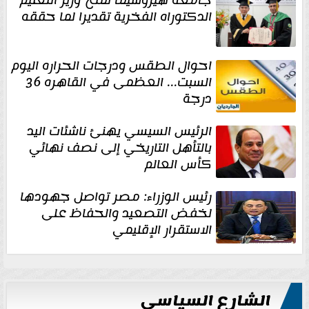
جامعة هيروشيما تمنح وزير التعليم
الدكتوراه الفخرية تقديرا لما حققه
احوال الطقس ودرجات الحراره اليوم
السبت... العظمى في القاهره 36
درجة
الرئيس السيسي يهنئ ناشئات اليد
بالتأهل التاريخي إلى نصف نهائي
كأس العالم
رئيس الوزراء: مصر تواصل جهودها
لخفض التصعيد والحفاظ على
الاستقرار الإقليمي
الشارع السياسي