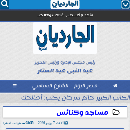




الأحد 9 أغسطس 2026
01:42 صـ
رئيس مجلس الإدارة ورئيس التحرير
عبد النبى عبد الستار

مصر اليوم
الشارع السياسي

الكاتب الكبير حاتم سرحان يكتب: أصالحك على إيه و
مساجد وكنائس
الأحد، 7 يونيو 2026
08:55 مـ
بتوقيت القاهرة
2026-06-07 20:55:06