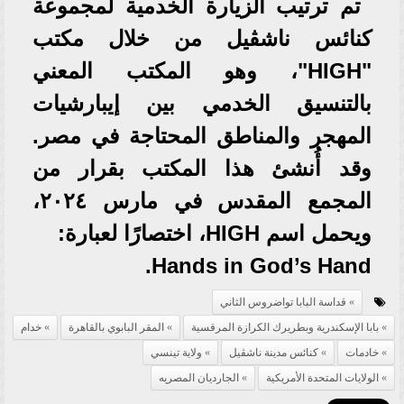
تم ترتيب الزيارة الخدمية لمجموعة
كنائس ناشڤيل من خلال مكتب
"HIGH"، وهو المكتب المعني
بالتنسيق الخدمي بين إيبارشيات
المهجر والمناطق المحتاجة في مصر.
وقد أُنشئ هذا المكتب بقرار من
المجمع المقدس في مارس ٢٠٢٤،
ويحمل اسم HIGH، اختصارًا لعبارة:
Hands in God’s Hand.
قداسة البابا تواضروس الثاني
بابا الإسكندرية وبطريرك الكرازة المرقسية
المقر البابوي بالقاهرة
خدام
خادمات
كنائس مدينة ناشڤيل
ولاية تينسي
الولايات المتحدة الأمريكية
الجارديان المصريه