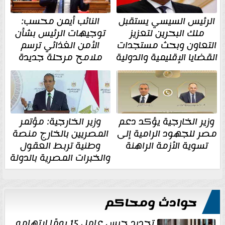
الرئيس السيسي يستقبل
النائب أيمن محسب:
ملك البحرين لتعزيز
توجيهات الرئيس بشأن
التعاون وبحث مستجدات
الأمن الغذائي ترسم
القضايا الإقليمية والدولية
ملامح مرحلة جديدة
وزير الخارجية يؤكد دعم
وزير الخارجية: مؤتمر
مصر للجهود الرامية إلى
المصريين بالخارج منصة
تسوية الأزمة الراهنة
وطنية تربط العقول
والخبرات المصرية بالدولة
حوادث ومحاكم
تجديد حبس عامل 15 يومًا لاتهامه