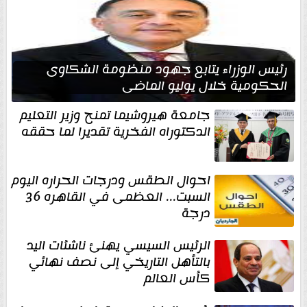
رئيس الوزراء يتابع جهود منظومة الشكاوى
الحكومية خلال يوليو الماضي
جامعة هيروشيما تمنح وزير التعليم
الدكتوراه الفخرية تقديرا لما حققه
احوال الطقس ودرجات الحراره اليوم
السبت... العظمى في القاهره 36
درجة
الرئيس السيسي يهنئ ناشئات اليد
بالتأهل التاريخي إلى نصف نهائي
كأس العالم