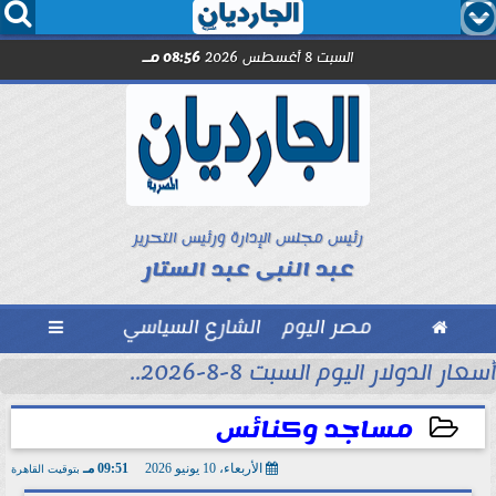




السبت 8 أغسطس 2026
08:56 مـ
رئيس مجلس الإدارة ورئيس التحرير
عبد النبى عبد الستار

مصر اليوم
الشارع السياسي

أسعار الدولار اليوم السبت 8-8-2026..
مساجد وكنائس
الأربعاء، 10 يونيو 2026
09:51 مـ
بتوقيت القاهرة
2026-06-10 21:51:56