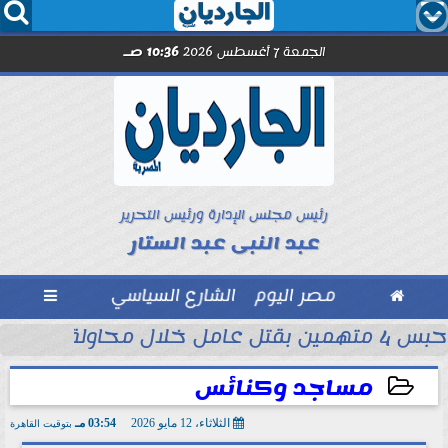




الجمعة 7 أغسطس 2026
10:36 صـ
رئيس مجلس الإدارة ورئيس التحرير
عبد النبى عبد الستار

مصر اليوم
الشارع السياسي

حبس 4 متهمين بقتل عامل خلال محاولة سرقة دراجة نارية في المنوفية
ود ..” محمد...
مساجد وكنائس
الثلاثاء، 12 مايو 2026
03:54 مـ
بتوقيت القاهرة
2026-05-12 15:54:49