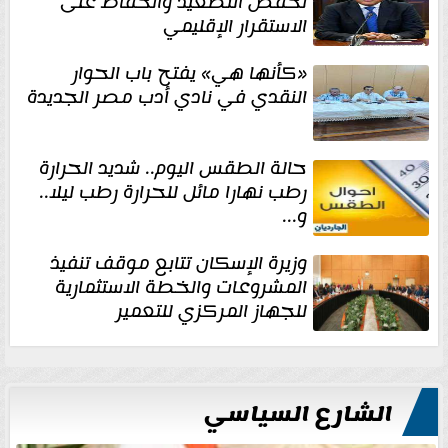
لخفض التصعيد والحفاظ على
الاستقرار الإقليمي
«كأنها هي» يفتح باب الحوار
النقدي في نادي أدب مصر الجديدة
حالة الطقس اليوم.. شديد الحرارة
رطب نهارا مائل للحرارة رطب ليلا..
و...
وزيرة الإسكان تتابع موقف تنفيذ
المشروعات والخطة الاستثمارية
للجهاز المركزي للتعمير
الشارع السياسي