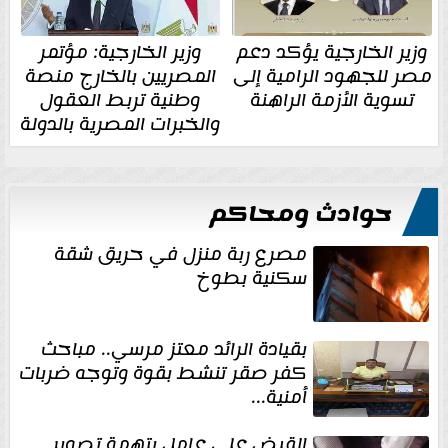
وزير الخارجية يؤكد دعم
وزير الخارجية: مؤتمر
مصر للجهود الرامية إلى
المصريين بالخارج منصة
تسوية الأزمة الراهنة
وطنية تربط العقول
والخبرات المصرية بالدولة
حوادث ومحاكم
مصرع ربة منزل في حريق شقة
سكنية بطوخ
بقيادة الرائد معتز مرسي.. مباحث
كفر صقر تنشط بقوة وتوجه ضربات
أمنية...
القبض على عامل بتهمة تصوير