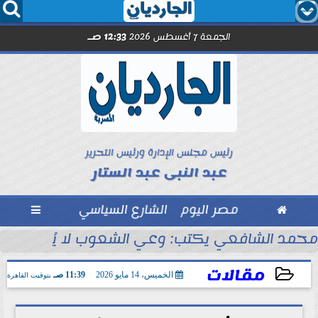




الجمعة 7 أغسطس 2026
12:33 صـ
رئيس مجلس الإدارة ورئيس التحرير
عبد النبى عبد الستار

مصر اليوم
الشارع السياسي

مد صلاح.. اليوم
محمد الشافعي يكتب: وعي الشعوب لا يُقاس بالعن
مقالات
الخميس، 14 مايو 2026
11:39 صـ
بتوقيت القاهرة
2026-05-14 11:39:01