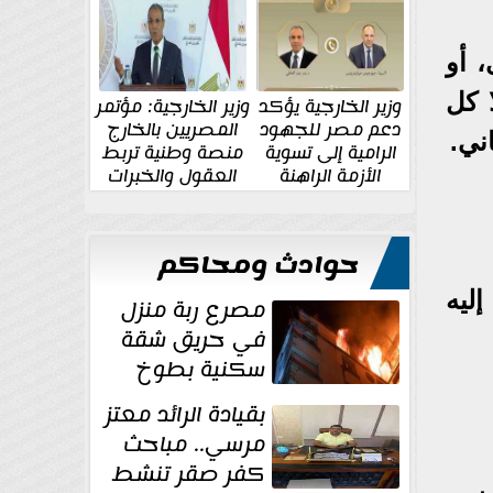
الإقليمية والدولية
جديدة
، أو
 كل
وزير الخارجية يؤكد
وزير الخارجية: مؤتمر
دعم مصر للجهود
المصريين بالخارج
ني.
الرامية إلى تسوية
منصة وطنية تربط
الأزمة الراهنة
العقول والخبرات
المصرية بالدولة
حوادث ومحاكم
ليه
مصرع ربة منزل
في حريق شقة
سكنية بطوخ
بقيادة الرائد معتز
مرسي.. مباحث
كفر صقر تنشط