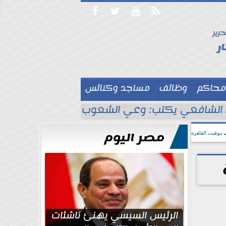




حرير

ر
محاكم
وظائف
مساجد وكنائس

لشافعي يكتب: وعي الشعوب لا يُقاس بالعناكب و
مصر اليوم
بتوقيت القاهرة
الرئيس السيسي يهنئ ناشئات