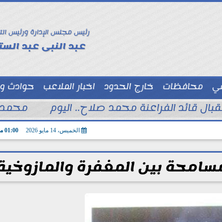
رئيس مجلس الإدارة ورئيس الت
عبد النبى عبد الستا
سي
محافظات
خارج الحدود
اخبار الملاعب
حوادث و
توك شو
تقبال قائد الفراعنة محمد صلاح.. اليوم
محمد ا
الخميس، 14 مايو 2026
01:00 مـ
سامحة بين المغفرة والمازوخية