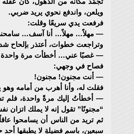
تجمّد مكانه من الذهول، كأن عقله
ويلعن، واندفع نحوي يريد ضربي.
فرفعت يدي سريعًا وقلت:
— مهلاً… مهلاً… أنا آسف… سامحن
وتراجعت خطوات، أعتذر بإلحاح شدي
— غصبًا عني… أخطأت مرة واحدة… 
فصاح في وجهي:
— أنت مجنون! مجنون!
فقلت له، وأنا أهرب من أمامه وهو 
— أخطأتُ إليك مرةً واحدة، فلم ت
“مجنونًا” تقول إنه لا يملك اتزان نف
ثم تريد من الناس أن يسامحوا عاقلًا
سبعين، باسم فضيلةٍ لا يطبقها أحد 