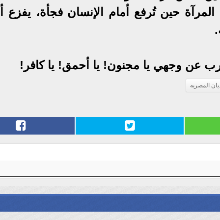
المرآة حين تُرفع أمام الإنسان فجأة، يفزع أحي
ب عن وجهي يا مجنون! يا أحمق! يا كافر!
يان المصريه