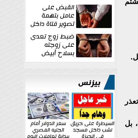
شتم
بقوة وتوجه
القبض على
ضربات أمنية...
عامل بتهمة
تصوير فتاة داخل
غرفة تغيير
ضبط زوج تعدى
الملابس بمحل في...
على زوجته
بسلاح أبيض
ل.
وأصابها بجرح
قطعي في الوجه...
بيزنس
عذر
السيطرة على حريق
سعر الدولار أمام
، بل
نشب داخل مسجد
الجنيه المصري
في الجيزة
ببداية تعاملات اليوم