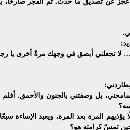
 عجز عن تصديق ما حدث. ثم انفجر صارخًا، ي
ي.
د:
لا تجعلني أبصق في وجهك مرةً أخرى يا رج
يطاردني:
سامحني، بل وصفتني بالجنون والأحمق. أفلم ت
سه؟
 يؤذيهم المرة بعد المرة، ويعيد الإساءة سبعًا
حين تمسّ كرامته هو؟