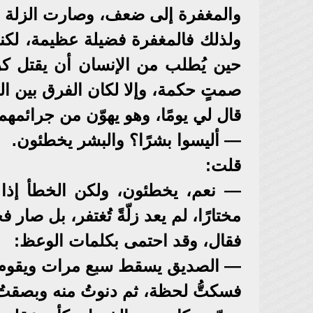
والمغفرة إلى ضعف، وصارت الزلة التي
ولذلك فالمغفرة فضيلة عظيمة، لكنها 
حين يُطلب من الإنسان أن يقتل كرا
صمتٍ حكمة، وإلا لكان الفرق بين الت
قال لي يومًا، وهو يهوّن من جرائمهم
— أليسوا بشرًا؟ والبشر يخطئون.
قلت:
— نعم، يخطئون، ولكن الخطأ إذا 
مختارًا، لم يعد زلّةً تُغتفر، بل صار فج
فقال، وقد احتمى بكلمات الوعظ:
— الصديق يسقط سبع مرات ويقوم
فسكتُّ لحظة، ثم دنوتُ منه وبصقت