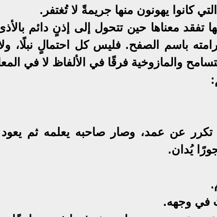
 كانوا يهونون منها جريمةً لا تُغتفر.
تفقد معناها حين تتحول إلى إذنٍ دائم بالأذى
مته باسم الصفح. فليس كل احتمالٍ نبلًا، ولا
سامح والمازوخية فرقًا في الألفاظ لا في المعا
:
تكرر عن عمد، وصار صاحبه يعلمه ثم يعود إ
ورًا يُدان.
.
ُ في وجهه.