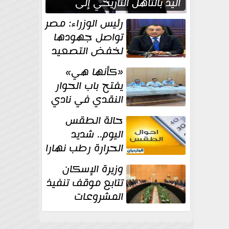
اليد بالتأهل التاريخي إلى
نصف نهائي كأس العالم
رئيس الوزراء: مصر
تواصل جهودها
لخفض التصعيد
والحفاظ على
«كأنها هي»
الاستقرار الإقليمي
يفتح باب الحوار
النقدي في نادي
أدب مصر الجديدة
حالة الطقس
اليوم.. شديد
الحرارة رطب نهارا
مائل للحرارة رطب
وزيرة الإسكان
ليلا.. و...
تتابع موقف تنفيذ
المشروعات
والخطة
الاستثمارية للجهاز المركزي