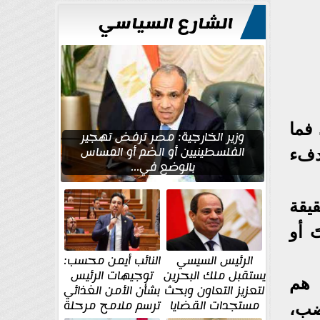
للتعمير
الشارع السياسي
 فما
وزير الخارجية: مصر ترفض تهجير
الفلسطينيين أو الضم أو المساس
دفء
بالوضع في...
يقة
َ أو
الرئيس السيسي
النائب أيمن محسب:
يستقبل ملك البحرين
توجيهات الرئيس
 هم
لتعزيز التعاون وبحث
بشأن الأمن الغذائي
مستجدات القضايا
ترسم ملامح مرحلة
غضب،