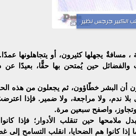
تب الكبير جرجس نظير
 مسافةٌ يجهلها كثيرون، أو يتجاهلونها عمدًا.
والفضائل حين يُمتحن بها حقًّا، بعيدًا عن 
ون أن البشر خطّاؤون، ثم يجعلون من هذه الحق
بلا ندم، ولا مراجعة، ولا ضمير. فإذا اعترضت
 وتجاوز، واصفح سبعين مرة.
ل ملامحها حين تنقلب الأدوار؛ فإذا كانوا
ا إذا كانوا هم الضحايا، انقلب التسامح إلى 