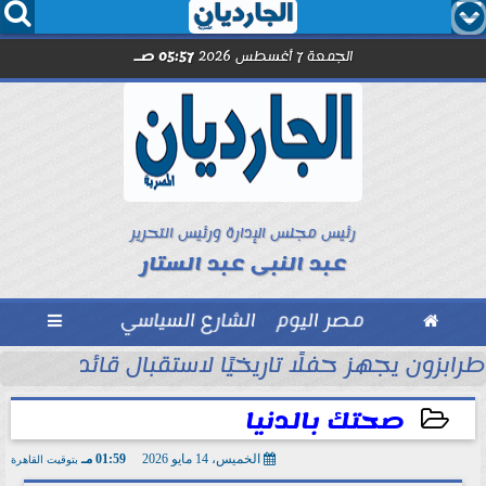




الجمعة 7 أغسطس 2026
05:57 صـ
رئيس مجلس الإدارة ورئيس التحرير
عبد النبى عبد الستار

مصر اليوم
الشارع السياسي

ول
طرابزون يجهز حفلًا تاريخيًا لاستقبال قائد الفراعن
صحتك بالدنيا
الخميس، 14 مايو 2026
01:59 مـ
بتوقيت القاهرة
2026-05-14 13:59:00