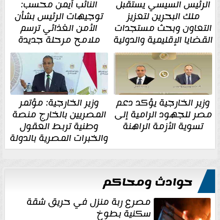
الرئيس السيسي يستقبل
النائب أيمن محسب:
ملك البحرين لتعزيز
توجيهات الرئيس بشأن
التعاون وبحث مستجدات
الأمن الغذائي ترسم
القضايا الإقليمية والدولية
ملامح مرحلة جديدة
وزير الخارجية يؤكد دعم
وزير الخارجية: مؤتمر
مصر للجهود الرامية إلى
المصريين بالخارج منصة
تسوية الأزمة الراهنة
وطنية تربط العقول
والخبرات المصرية بالدولة
حوادث ومحاكم
مصرع ربة منزل في حريق شقة
سكنية بطوخ