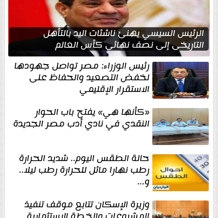
الرئيس السيسي يهنئ ناشئات اليد بالتأهل
التاريخي إلى نصف نهائي كأس العالم
رئيس الوزراء: مصر تواصل جهودها
لخفض التصعيد والحفاظ على
الاستقرار الإقليمي
«كأنها هي» يفتح باب الحوار
النقدي في نادي أدب مصر الجديدة
حالة الطقس اليوم.. شديد الحرارة
رطب نهارا مائل للحرارة رطب ليلا..
و...
وزيرة الإسكان تتابع موقف تنفيذ
المشروعات والخطة الاستثمارية