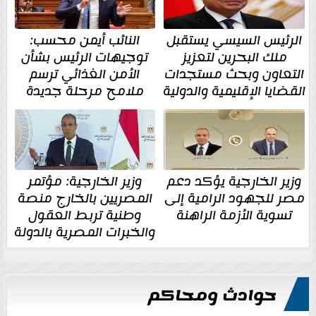
الرئيس السيسي يستقبل
النائب أيمن محسب:
ملك البحرين لتعزيز
توجيهات الرئيس بشأن
التعاون وبحث مستجدات
الأمن الغذائي ترسم
القضايا الإقليمية والدولية
ملامح مرحلة جديدة
وزير الخارجية يؤكد دعم
وزير الخارجية: مؤتمر
مصر للجهود الرامية إلى
المصريين بالخارج منصة
تسوية الأزمة الراهنة
وطنية تربط العقول
والخبرات المصرية بالدولة
حوادث ومحاكم