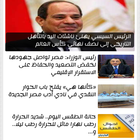
الرئيس السيسي يهنئ ناشئات اليد بالتأهل
التاريخي إلى نصف نهائي كأس العالم
رئيس الوزراء: مصر تواصل جهودها
لخفض التصعيد والحفاظ على
الاستقرار الإقليمي
«كأنها هي» يفتح باب الحوار
النقدي في نادي أدب مصر الجديدة
حالة الطقس اليوم.. شديد الحرارة
رطب نهارا مائل للحرارة رطب ليلا..
و...