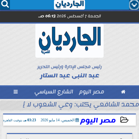




الجمعة 7 أغسطس 2026
06:13 صـ
رئيس مجلس الإدارة ورئيس التحرير
عبد النبى عبد الستار

مصر اليوم
الشارع السياسي

مد صلاح.. اليوم
محمد الشافعي يكتب: وعي الشعوب لا يُقاس بالعن
مصر اليوم
الخميس، 14 مايو 2026
03:23 مـ
بتوقيت القاهرة
2026-05-14 15:23:17