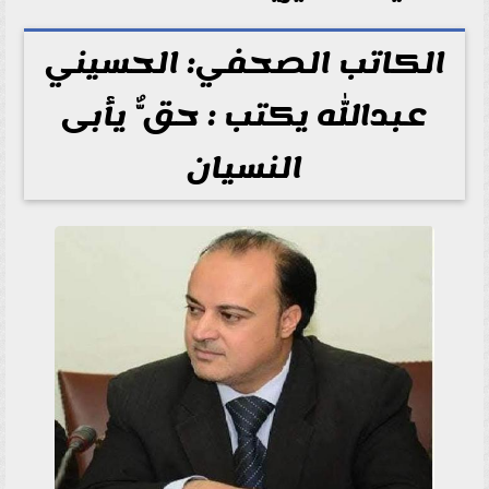
الكاتب الصحفي: الحسيني
عبدالله يكتب : ​حقٌّ يأبى
النسيان