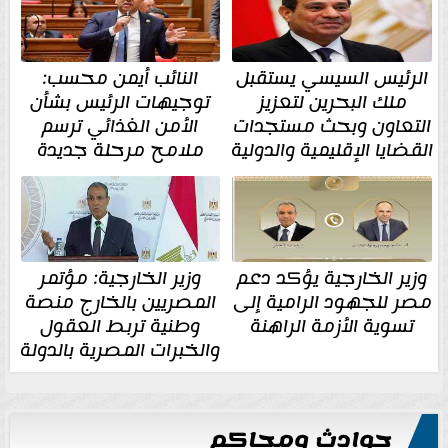
الرئيس السيسي يستقبل
النائب أيمن محسب:
ملك البحرين لتعزيز
توجيهات الرئيس بشأن
التعاون وبحث مستجدات
الأمن الغذائي ترسم
القضايا الإقليمية والدولية
ملامح مرحلة جديدة
وزير الخارجية يؤكد دعم
وزير الخارجية: مؤتمر
مصر للجهود الرامية إلى
المصريين بالخارج منصة
تسوية الأزمة الراهنة
وطنية تربط العقول
والخبرات المصرية بالدولة
حوادث ومحاكم