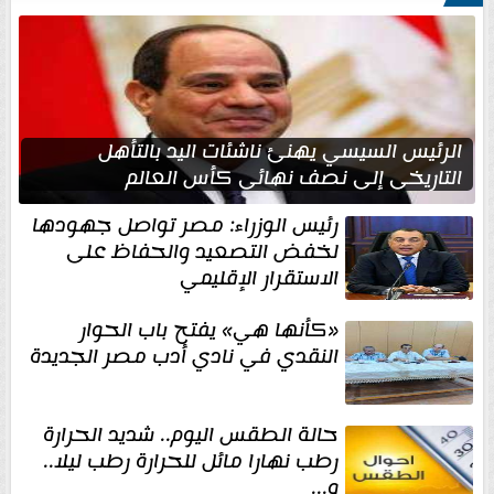
الرئيس السيسي يهنئ ناشئات اليد بالتأهل
التاريخي إلى نصف نهائي كأس العالم
رئيس الوزراء: مصر تواصل جهودها
لخفض التصعيد والحفاظ على
الاستقرار الإقليمي
«كأنها هي» يفتح باب الحوار
النقدي في نادي أدب مصر الجديدة
حالة الطقس اليوم.. شديد الحرارة
رطب نهارا مائل للحرارة رطب ليلا..
و...