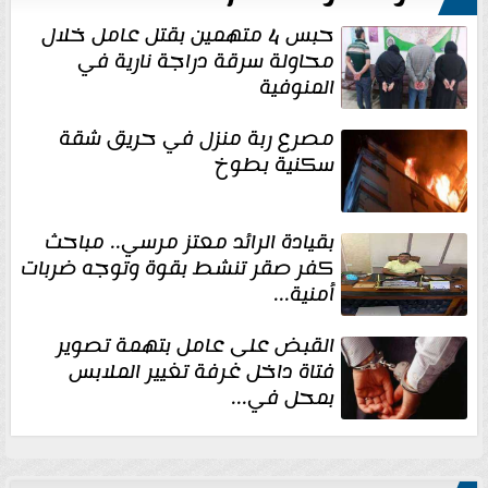
حبس 4 متهمين بقتل عامل خلال
محاولة سرقة دراجة نارية في
المنوفية
مصرع ربة منزل في حريق شقة
سكنية بطوخ
بقيادة الرائد معتز مرسي.. مباحث
كفر صقر تنشط بقوة وتوجه ضربات
أمنية...
القبض على عامل بتهمة تصوير
فتاة داخل غرفة تغيير الملابس
بمحل في...