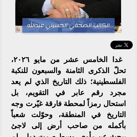
الكاتب الصحفي الحسيني عبدالله
غدا الخامس عشر من مايو ٢٠٢٦،
تحلّ الذكرى الثامنة والسبعون للنكبة
الفلسطينية؛ ذلك التاريخ الذي لم يعد
مجرد رقم عابر في التقويم، بل
استحال رمزاً لمحطة فارقة غيّرت وجه
التاريخ في المنطقة، وحوّلت شعباً
بأكمله من صاحب أرض إلى لاجئ
يبحث عن مأوى، وسط صمت دولي لم