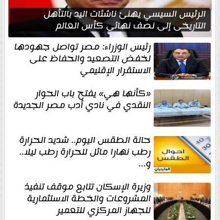
الرئيس السيسي يهنئ ناشئات اليد بالتأهل
التاريخي إلى نصف نهائي كأس العالم
رئيس الوزراء: مصر تواصل جهودها
لخفض التصعيد والحفاظ على
الاستقرار الإقليمي
«كأنها هي» يفتح باب الحوار
النقدي في نادي أدب مصر الجديدة
حالة الطقس اليوم.. شديد الحرارة
رطب نهارا مائل للحرارة رطب ليلا..
و...
وزيرة الإسكان تتابع موقف تنفيذ
المشروعات والخطة الاستثمارية
للجهاز المركزي للتعمير