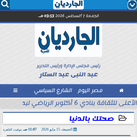




الجمعة 7 أغسطس 2026
03:53 مـ
رئيس مجلس الإدارة ورئيس التحرير
عبد النبى عبد الستار

مصر اليوم
الشارع السياسي

 التاريخ في...
الأعلى للثقافة بنادي 6 أكتوبر الرياضي لبحث ظاهرة العنف المجتمعي
صحتك بالدنيا
الجمعة، 15 مايو 2026
11:07 صـ
بتوقيت القاهرة
2026-05-15 11:07:41