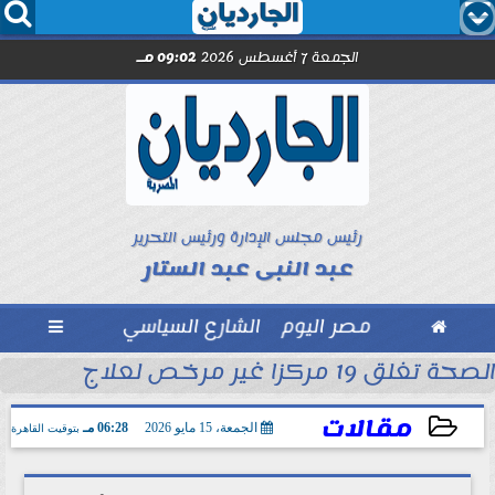




الجمعة 7 أغسطس 2026
09:02 مـ
رئيس مجلس الإدارة ورئيس التحرير
عبد النبى عبد الستار

مصر اليوم
الشارع السياسي

الصحة تغلق 19 مركزا غير مرخص لعلاج الإدمان والطب النفسي بالمقطم
بل انطلاق الموسم
مقالات
الجمعة، 15 مايو 2026
06:28 مـ
بتوقيت القاهرة
2026-05-15 18:28:08