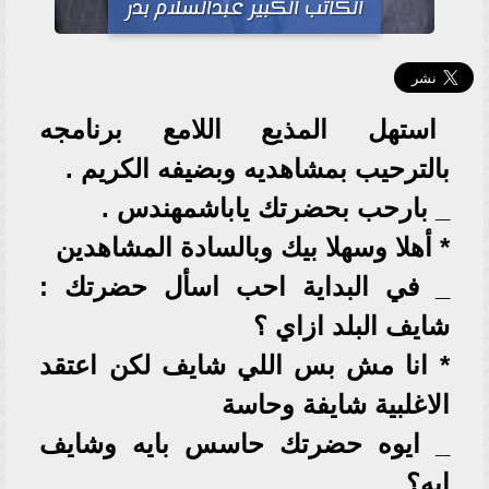
الكاتب الكبير عبدالسلام بدر
استهل المذيع اللامع برنامجه
بالترحيب بمشاهديه وبضيفه الكريم .
_ بارحب بحضرتك ياباشمهندس .
* أهلا وسهلا بيك وبالسادة المشاهدين
_ في البداية احب اسأل حضرتك :
شايف البلد ازاي ؟
* انا مش بس اللي شايف لكن اعتقد
الاغلبية شايفة وحاسة
_ ايوه حضرتك حاسس بايه وشايف
ايه؟