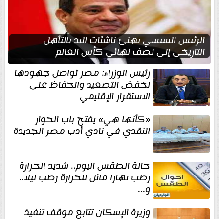
الرئيس السيسي يهنئ ناشئات اليد بالتأهل
التاريخي إلى نصف نهائي كأس العالم
رئيس الوزراء: مصر تواصل جهودها
لخفض التصعيد والحفاظ على
الاستقرار الإقليمي
«كأنها هي» يفتح باب الحوار
النقدي في نادي أدب مصر الجديدة
حالة الطقس اليوم.. شديد الحرارة
رطب نهارا مائل للحرارة رطب ليلا..
و...
وزيرة الإسكان تتابع موقف تنفيذ