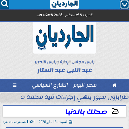




السبت 8 أغسطس 2026
02:18 صـ
رئيس مجلس الإدارة ورئيس التحرير
عبد النبى عبد الستار

مصر اليوم
الشارع السياسي

ماراتي
طرابزون سبور ينهي إجراءات قيد محمد صلاح رسمي
صحتك بالدنيا
السبت، 16 مايو 2026
11:24 صـ
بتوقيت القاهرة
2026-05-16 11:24:14