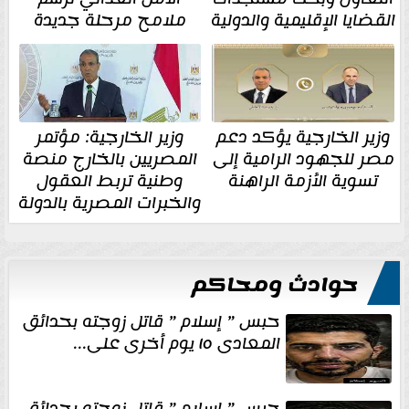
القضايا الإقليمية والدولية
ملامح مرحلة جديدة
وزير الخارجية يؤكد دعم
وزير الخارجية: مؤتمر
مصر للجهود الرامية إلى
المصريين بالخارج منصة
تسوية الأزمة الراهنة
وطنية تربط العقول
والخبرات المصرية بالدولة
حوادث ومحاكم
حبس ” إسلام ” قاتل زوجته بحدائق
المعادى ١٥ يوم أخرى على...
حبس ” إسلام ” قاتل زوجته بحدائق