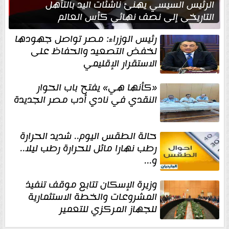
الرئيس السيسي يهنئ ناشئات اليد بالتأهل
التاريخي إلى نصف نهائي كأس العالم
رئيس الوزراء: مصر تواصل جهودها
لخفض التصعيد والحفاظ على
الاستقرار الإقليمي
«كأنها هي» يفتح باب الحوار
النقدي في نادي أدب مصر الجديدة
حالة الطقس اليوم.. شديد الحرارة
رطب نهارا مائل للحرارة رطب ليلا..
و...
وزيرة الإسكان تتابع موقف تنفيذ
المشروعات والخطة الاستثمارية
للجهاز المركزي للتعمير