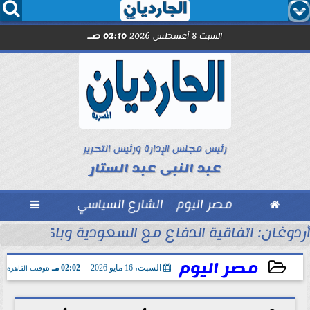




السبت 8 أغسطس 2026
02:10 صـ
رئيس مجلس الإدارة ورئيس التحرير
عبد النبى عبد الستار

مصر اليوم
الشارع السياسي

بل انطلاق الموسم
أردوغان: اتفاقية الدفاع مع السعودية وباكستان 
مصر اليوم
السبت، 16 مايو 2026
02:02 مـ
بتوقيت القاهرة
2026-05-16 14:02:34