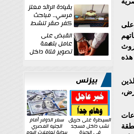
رية
بقيادة الرائد معتز
مرسي.. مباحث
كفر صقر تنشط
على
بقوة وتوجه
القبض على
تهم
ضربات أمنية...
عامل بتهمة
روث
تصوير فتاة داخل
هذه
غرفة تغيير
الملابس بمحل في...
بيزنس
ذين
رض،
عات
السيطرة على حريق
سعر الدولار أمام
طقة
نشب داخل مسجد
الجنيه المصري
في الجيزة
ببداية تعاملات اليوم