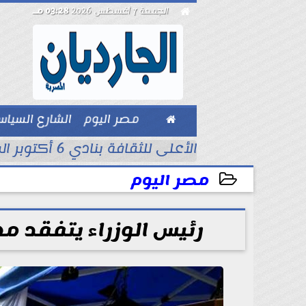

الجمعة 7 أغسطس 2026
03:28 مـ

مصر اليوم
الشارع السيا
بيزنس
لتاريخ في...
الأعلى للثقافة بنادي 6 أكتوبر الرياضي لبحث ظاهرة العنف المجتمعي
مصر اليوم
2026-05-16 15:36:10
رئيس الوزراء يتفقد مع