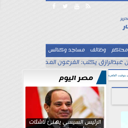




حرير

ر
محاكم
وظائف
مساجد وكنائس

 عبدالرازق يكتب: الفرعون المصري جاهز للاحتفا
مصر اليوم
بتوقيت القاهرة
الرئيس السيسي يهنئ ناشئات