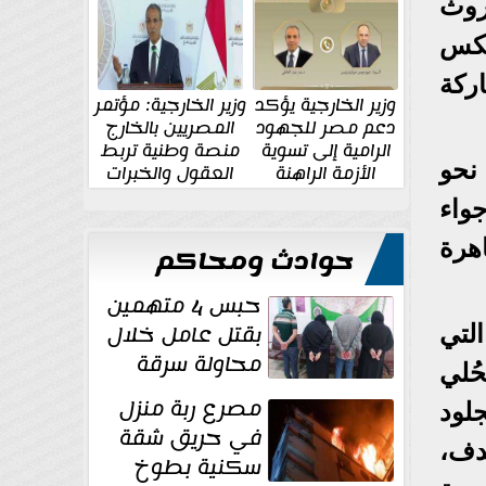
الإقليمية والدولية
جديدة
روث
عكس
ركة
وزير الخارجية يؤكد
وزير الخارجية: مؤتمر
دعم مصر للجهود
المصريين بالخارج
الرامية إلى تسوية
منصة وطنية تربط
مربع، ويضم نحو
الأزمة الراهنة
العقول والخبرات
المصرية بالدولة
واء
اهرة
حوادث ومحاكم
حبس 4 متهمين
بقتل عامل خلال
لتي
محاولة سرقة
ُلي
دراجة نارية في
مصرع ربة منزل
لود
المنوفية
في حريق شقة
دف،
سكنية بطوخ