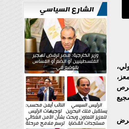
للتعمير
الشارع السياسي
وزير الخارجية: مصر ترفض تهجير
الفلسطينيين أو الضم أو المساس
لي،
بالوضع في...
عز،
حرص
جيع
الرئيس السيسي
النائب أيمن محسب:
يستقبل ملك البحرين
توجيهات الرئيس
لتعزيز التعاون وبحث
بشأن الأمن الغذائي
عرض
مستجدات القضايا
ترسم ملامح مرحلة