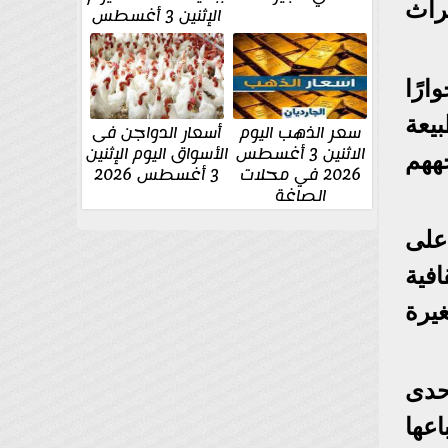
راث
الإثنين 3 أغسطس
رًا
يعة
سعر الذهب اليوم
أسعار الدواجن فى
الاثنين 3 أغسطس
الأسواق اليوم الإثنين
ههم
2026 في محلات
3 أغسطس 2026
الصاغة
على
فية
يرة
حدى
عها