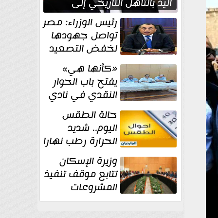
اليد بالتأهل التاريخي إلى
نصف نهائي كأس العالم
رئيس الوزراء: مصر
تواصل جهودها
لخفض التصعيد
والحفاظ على
«كأنها هي»
الاستقرار الإقليمي
يفتح باب الحوار
النقدي في نادي
أدب مصر الجديدة
حالة الطقس
اليوم.. شديد
الحرارة رطب نهارا
مائل للحرارة رطب
وزيرة الإسكان
ليلا.. و...
تتابع موقف تنفيذ
المشروعات
والخطة
الاستثمارية للجهاز المركزي