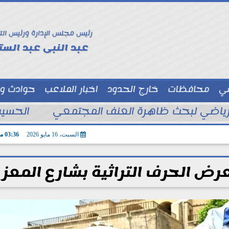
رئيس مجلس الإدارة ورئيس الت
عبد النبى عبد الستا
سي
محافظات
خارج الحدود
اخبار الملاعب
حوادث و
توك شو
الحسين
السبت، 16 مايو 2026
03:36 مـ
رض الحرف التراثية بشارع المعز