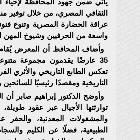
يأتي ضمن جهود المحافظة لإحياء ال
الثقافي المصري، من خلال توفير م
عراقة الحضارة المصرية وتنوع فنون
واسعة من الحرفيين وشيوخ المهن الت
35 عارضًا يقدمون مجموعة متنوع
تعكس الطابع التاريخي والأثري الفري
التاريخية ومقصدًا رئيسيًا للسائحين
وأوضح الدكتور إبراهيم صابر أن ال
توارثتها الأجيال عبر عقود طويلة، 
والمشغولات المعدنية، والحفر ع
الطبيعية، فضلًا عن الكليم والسجا