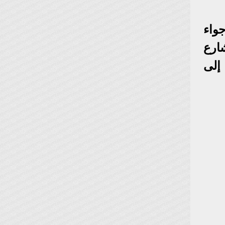
واء
شارع
 إلى