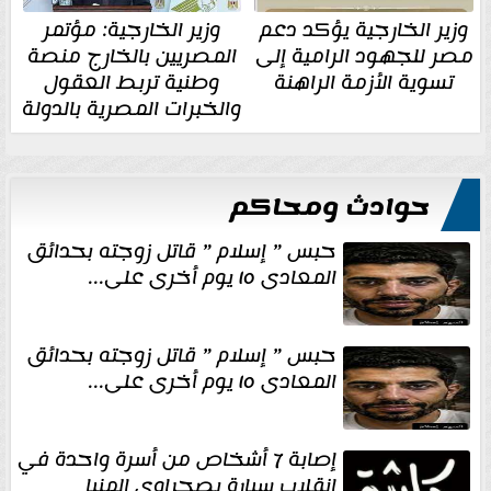
وزير الخارجية يؤكد دعم
وزير الخارجية: مؤتمر
مصر للجهود الرامية إلى
المصريين بالخارج منصة
تسوية الأزمة الراهنة
وطنية تربط العقول
والخبرات المصرية بالدولة
حوادث ومحاكم
حبس ” إسلام ” قاتل زوجته بحدائق
المعادى ١٥ يوم أخرى على...
حبس ” إسلام ” قاتل زوجته بحدائق
المعادى ١٥ يوم أخرى على...
إصابة 7 أشخاص من أسرة واحدة في
انقلاب سيارة بصحراوي المنيا