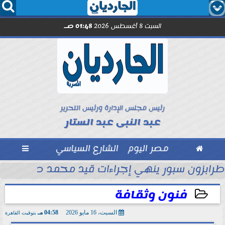




السبت 8 أغسطس 2026
01:48 صـ
رئيس مجلس الإدارة ورئيس التحرير
عبد النبى عبد الستار

مصر اليوم
الشارع السياسي

ماراتي
طرابزون سبور ينهي إجراءات قيد محمد صلاح رسمي
فنون وثقافة
السبت، 16 مايو 2026
04:58 مـ
بتوقيت القاهرة
2026-05-16 16:58:58