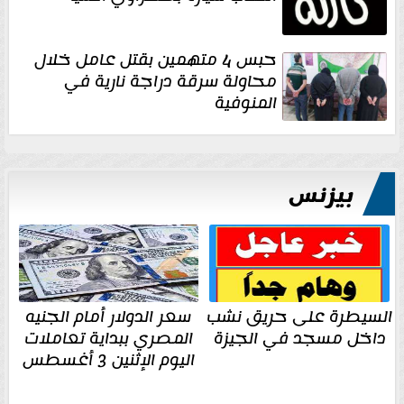
حبس 4 متهمين بقتل عامل خلال
محاولة سرقة دراجة نارية في
المنوفية
بيزنس
السيطرة على حريق نشب
سعر الدولار أمام الجنيه
داخل مسجد في الجيزة
المصري ببداية تعاملات
اليوم الإثنين 3 أغسطس