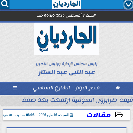




السبت 8 أغسطس 2026
06:40 صـ
رئيس مجلس الإدارة ورئيس التحرير
عبد النبى عبد الستار

مصر اليوم
الشارع السياسي

الأموال
قيمة طرابزون السوقية ارتفعت بعد صفقة محمد
مقالات
السبت، 16 مايو 2026
08:06 مـ
بتوقيت القاهرة
2026-05-16 20:06:28