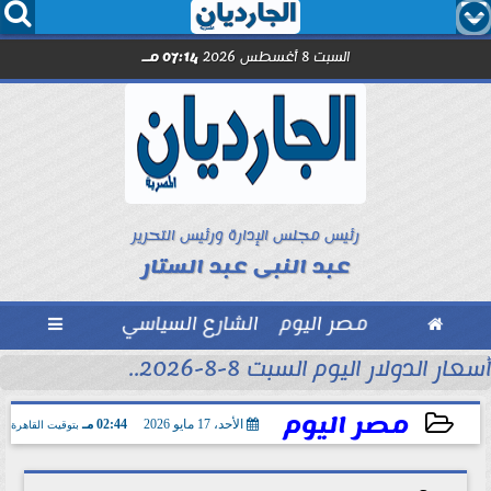




السبت 8 أغسطس 2026
07:14 مـ
رئيس مجلس الإدارة ورئيس التحرير
عبد النبى عبد الستار

مصر اليوم
الشارع السياسي

أسعار الدولار اليوم السبت 8-8-2026..
مصر اليوم
الأحد، 17 مايو 2026
02:44 مـ
بتوقيت القاهرة
2026-05-17 14:44:00