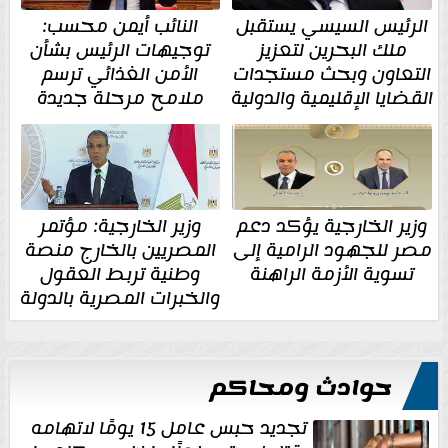
الرئيس السيسي يستقبل
النائب أيمن محسب:
ملك البحرين لتعزيز
توجيهات الرئيس بشأن
التعاون وبحث مستجدات
الأمن الغذائي ترسم
القضايا الإقليمية والدولية
ملامح مرحلة جديدة
وزير الخارجية يؤكد دعم
وزير الخارجية: مؤتمر
مصر للجهود الرامية إلى
المصريين بالخارج منصة
تسوية الأزمة الراهنة
وطنية تربط العقول
والخبرات المصرية بالدولة
حوادث ومحاكم
تجديد حبس عامل 15 يومًا لاتهامه