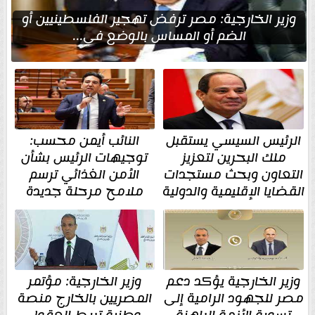
وزير الخارجية: مصر ترفض تهجير الفلسطينيين أو
الضم أو المساس بالوضع في...
الرئيس السيسي يستقبل
النائب أيمن محسب:
ملك البحرين لتعزيز
توجيهات الرئيس بشأن
التعاون وبحث مستجدات
الأمن الغذائي ترسم
القضايا الإقليمية والدولية
ملامح مرحلة جديدة
وزير الخارجية يؤكد دعم
وزير الخارجية: مؤتمر
مصر للجهود الرامية إلى
المصريين بالخارج منصة