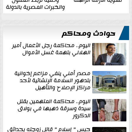
تسوية الأزمة الراهنة
وطنية تربط العقول
والخبرات المصرية بالدولة
حوادث ومحاكم
اليوم.. محاكمة رجل الأعمال أمير
الهلالي بتهمة غسل الأموال
مصدر أمني ينفي مزاعم إخوانية
بتدهور السلامة الإنشائية لأحد
مراكز الإصلاح والتأهيل
اليوم.. محاكمة المتهمين بقتل
سيدة وسرقة ذهبها في بولاق
الدكرور
حبس ” إسلام ” قاتل زوجته بحدائق