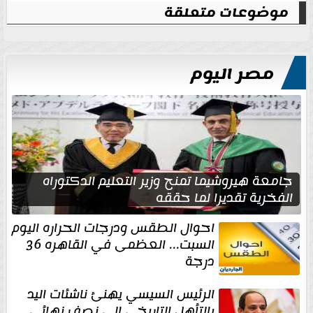
موضوعات متعلقة
مصر اليوم
جامعة هيروشيما تمنح وزير التعليم الدكتوراه
الفخرية تقديرا لما حققه
احوال الطقس ودرجات الحراره اليوم
السبت... العظمى في القاهره 36
درجة
الرئيس السيسي يهنئ ناشئات اليد
بالتأهل التاريخي إلى نصف نهائي