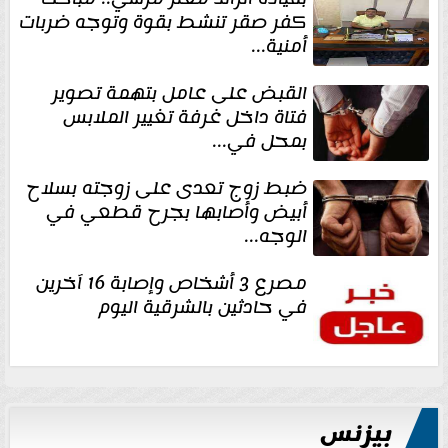
كفر صقر تنشط بقوة وتوجه ضربات
أمنية...
القبض على عامل بتهمة تصوير
فتاة داخل غرفة تغيير الملابس
بمحل في...
ضبط زوج تعدى على زوجته بسلاح
أبيض وأصابها بجرح قطعي في
الوجه...
مصرع 3 أشخاص وإصابة 16 آخرين
في حادثين بالشرقية اليوم
بيزنس