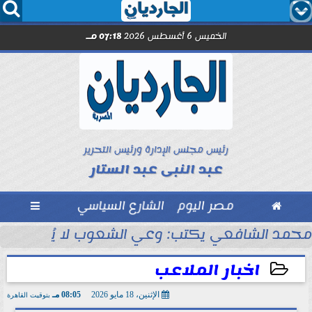




الخميس 6 أغسطس 2026
07:18 مـ
رئيس مجلس الإدارة ورئيس التحرير
عبد النبى عبد الستار

مصر اليوم
الشارع السياسي

مد صلاح.. اليوم
محمد الشافعي يكتب: وعي الشعوب لا يُقاس بالعن
اخبار الملاعب
الإثنين، 18 مايو 2026
08:05 مـ
بتوقيت القاهرة
2026-05-18 20:05:26