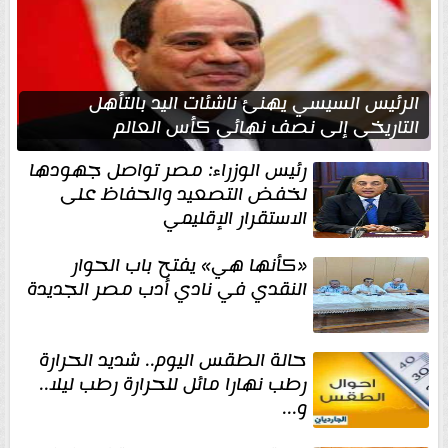
الرئيس السيسي يهنئ ناشئات اليد بالتأهل
التاريخي إلى نصف نهائي كأس العالم
رئيس الوزراء: مصر تواصل جهودها
لخفض التصعيد والحفاظ على
الاستقرار الإقليمي
«كأنها هي» يفتح باب الحوار
النقدي في نادي أدب مصر الجديدة
حالة الطقس اليوم.. شديد الحرارة
رطب نهارا مائل للحرارة رطب ليلا..
و...