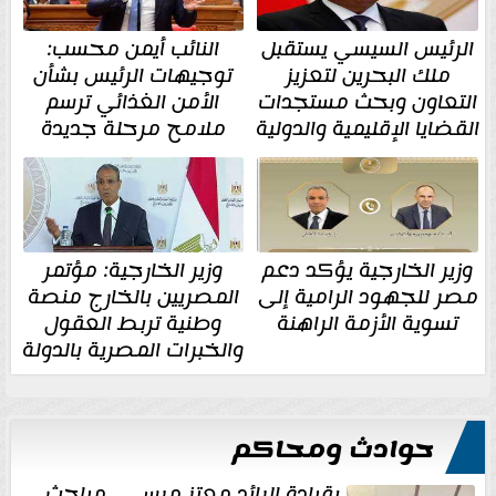
الرئيس السيسي يستقبل
النائب أيمن محسب:
ملك البحرين لتعزيز
توجيهات الرئيس بشأن
التعاون وبحث مستجدات
الأمن الغذائي ترسم
القضايا الإقليمية والدولية
ملامح مرحلة جديدة
وزير الخارجية يؤكد دعم
وزير الخارجية: مؤتمر
مصر للجهود الرامية إلى
المصريين بالخارج منصة
تسوية الأزمة الراهنة
وطنية تربط العقول
والخبرات المصرية بالدولة
حوادث ومحاكم
بقيادة الرائد معتز مرسي.. مباحث