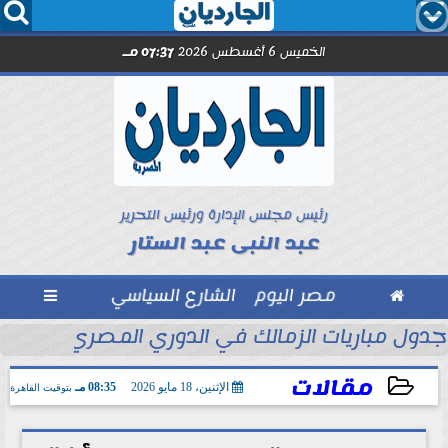




الخميس 6 أغسطس 2026
07:37 مـ
رئيس مجلس الإدارة ورئيس التحرير
عبد النبى عبد الستار

مصر اليوم
الشارع السياسي

والخفافيش... رسالة في نقد...
جدول مباريات الزمالك في الدوري المصري.... يواج
مقالات
الإثنين، 18 مايو 2026
08:35 مـ
بتوقيت القاهرة
2026-05-18 20:35:36