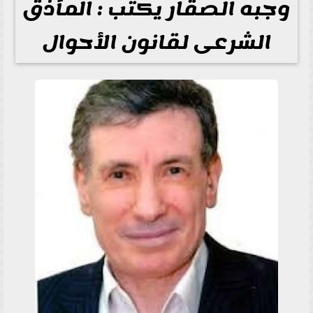
وجبه الصقار يكتب : المأذق
الشرعى لقانون الأحوال