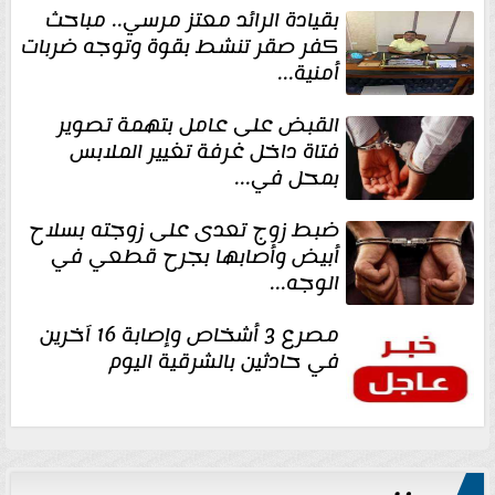
بقيادة الرائد معتز مرسي.. مباحث
كفر صقر تنشط بقوة وتوجه ضربات
أمنية...
القبض على عامل بتهمة تصوير
فتاة داخل غرفة تغيير الملابس
بمحل في...
ضبط زوج تعدى على زوجته بسلاح
أبيض وأصابها بجرح قطعي في
الوجه...
مصرع 3 أشخاص وإصابة 16 آخرين
في حادثين بالشرقية اليوم