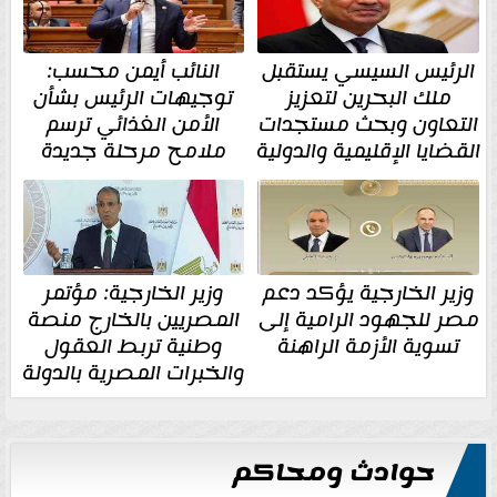
الرئيس السيسي يستقبل
النائب أيمن محسب:
ملك البحرين لتعزيز
توجيهات الرئيس بشأن
التعاون وبحث مستجدات
الأمن الغذائي ترسم
القضايا الإقليمية والدولية
ملامح مرحلة جديدة
وزير الخارجية يؤكد دعم
وزير الخارجية: مؤتمر
مصر للجهود الرامية إلى
المصريين بالخارج منصة
تسوية الأزمة الراهنة
وطنية تربط العقول
والخبرات المصرية بالدولة
حوادث ومحاكم