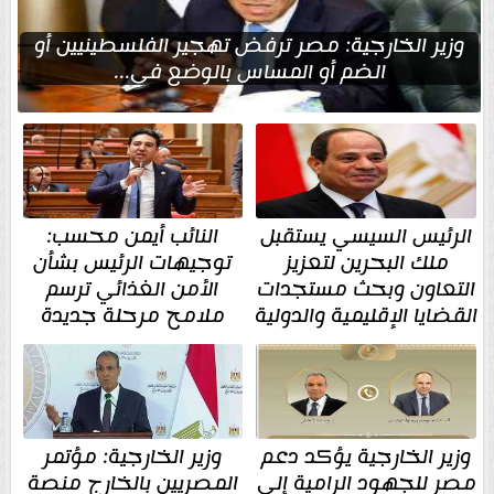
وزير الخارجية: مصر ترفض تهجير الفلسطينيين أو
الضم أو المساس بالوضع في...
الرئيس السيسي يستقبل
النائب أيمن محسب:
ملك البحرين لتعزيز
توجيهات الرئيس بشأن
التعاون وبحث مستجدات
الأمن الغذائي ترسم
القضايا الإقليمية والدولية
ملامح مرحلة جديدة
وزير الخارجية يؤكد دعم
وزير الخارجية: مؤتمر
مصر للجهود الرامية إلى
المصريين بالخارج منصة