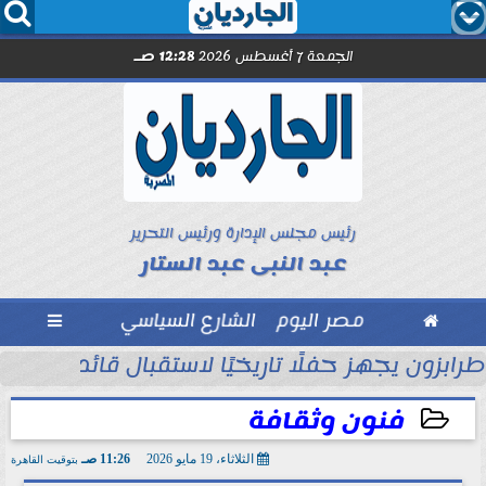




الجمعة 7 أغسطس 2026
12:28 صـ
رئيس مجلس الإدارة ورئيس التحرير
عبد النبى عبد الستار

مصر اليوم
الشارع السياسي

ول
طرابزون يجهز حفلًا تاريخيًا لاستقبال قائد الفراعن
فنون وثقافة
الثلاثاء، 19 مايو 2026
11:26 صـ
بتوقيت القاهرة
2026-05-19 11:26:28