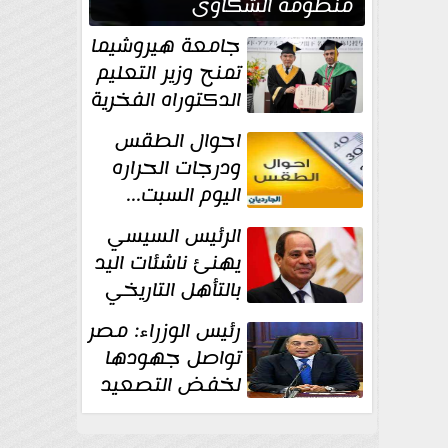
منظومة الشكاوى
الحكومية خلال يوليو
جامعة هيروشيما
الماضي
تمنح وزير التعليم
الدكتوراه الفخرية
تقديرا لما حققه
احوال الطقس
ودرجات الحراره
اليوم السبت...
العظمى في
الرئيس السيسي
القاهره 36 درجة
يهنئ ناشئات اليد
بالتأهل التاريخي
إلى نصف نهائي
رئيس الوزراء: مصر
كأس العالم
تواصل جهودها
لخفض التصعيد
والحفاظ على
الاستقرار الإقليمي