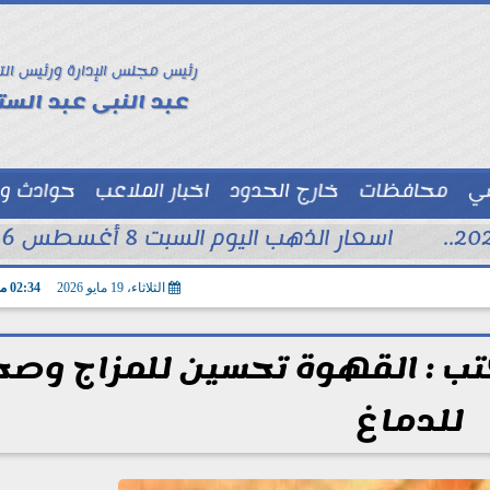
رئيس مجلس الإدارة ورئيس الت
عبد النبى عبد الستا
سي
محافظات
خارج الحدود
اخبار الملاعب
حوادث و
توك شو
اسعار الذهب اليوم السبت 8 أغسطس 2026 فى محلات الصاغة
الثلاثاء، 19 مايو 2026
02:34 مـ
ب : القهوة تحسين للمزاج وصح
للدماغ