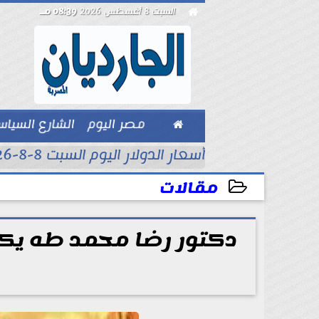

السبت 8 أغسطس 2026
08:39 مـ

مصر اليوم
الشارع السيا
بيزنس
أسعار الدولار اليوم السبت 8-8-2026..
مقالات
2026-05-19 14:34:20
دكتور رضا محمد طه يكت