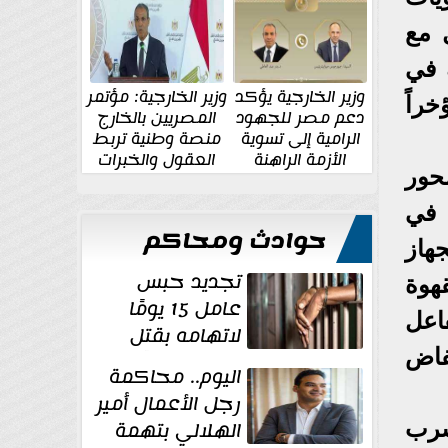
الإقليمية والدولية
جديدة
 مع
 في
وزير الخارجية يؤكد
وزير الخارجية: مؤتمر
ئجه مؤخراً
دعم مصر للجهود
المصريين بالخارج
الرامية إلى تسوية
منصة وطنية تربط
الأزمة الراهنة
العقول والخبرات
محور
المصرية بالدولة
 في
حوادث ومحاكم
هاز
تجديد حبس
هوة
عامل 15 يومًا
اعل
لاتهامه بقتل
فاض
زوجته طعنًا
اليوم.. محاكمة
داخل مسكنهما بشبرا...
رجل الأعمال أمير
الهلالي بتهمة
شرب