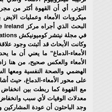
التوتر، أي أن القهوة أكثر من مج
ميكروبات الأمعاء وعمليات الايض 
في مجلة نيتشر كوميونيكش Nature Communications.
وكانت الأبحاث قد أثبتت وجود علاقة 
الأمعاء-الدماغ" ما يعني أن ما ي
الأمعاء والعكس صحيح، من هنا زاد ا
الهضمي والصحة النفسية ومعها السع
على محور الأمعاء-الدماغ، حيث أشا
مع القهوة كما ربطت بين انخفاض 
معدلات الوفيات لأي سبب وانخفاض خ
وجد الباحثون أن عودة المشاركين 