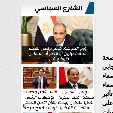
الشارع السياسي
وزير الخارجية: مصر ترفض تهجير
الفلسطينيين أو الضم أو المساس
صحة
بالوضع في...
جابي
عاء
عاء
الرئيس السيسي
النائب أيمن محسب:
ثير
يستقبل ملك البحرين
توجيهات الرئيس
لتعزيز التعاون وبحث
بشأن الأمن الغذائي
على
مستجدات القضايا
ترسم ملامح مرحلة
يات