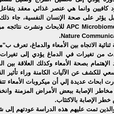
رد كافيين وانما هي عنصر غذائي معقد يتفاعل
بل يؤثر على صحة الإنسان النفسية، جاء ذلك
البحث الذي أجراه مركز APC Microbiome Ireland للابحاث ونشرت نتا
ثنائية الاتجاه بين الأمعاء والدماغ، تعرف ب"
حدث من تغيرات في الدماغ يؤدي إلى تغيرات
لإهتمام بصحة الأمعاء وكذلك العلاقة بين الج
ي للكشف عن الآليات الكامنة وراء تأثير الق
رت ابحاث عديدة إلي أن ميكروبات الأمعاء تتف
مخاطر الإصابة ببعض الأمراض المزمنة وانخ
طر الإصابة بالاكتئاب.
والذين تمت عليهم هذه الدراسة عودتهم إلى 