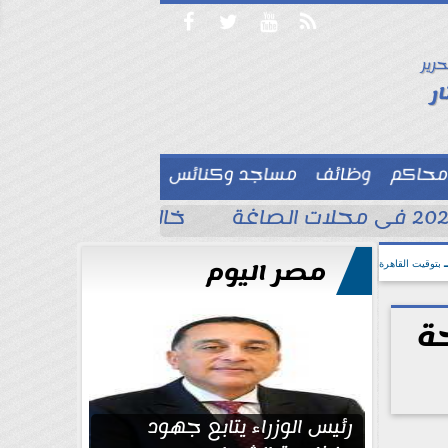




حرير

ر
محاكم
وظائف
مساجد وكنائس

خالد الغندور يطلب الد
مصر اليوم
بتوقيت القاهرة
ة
رئيس الوزراء يتابع جهود