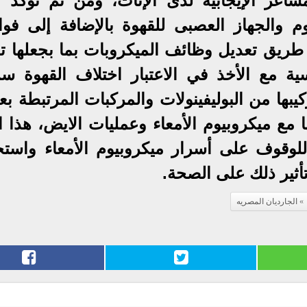
مشاعر الإيجابية لدى الإناث، ومن ثم تؤكد نت
م والجهاز العصبى للقهوة بالإضافة إلى فوائ
 طريق تعديل وظائف الميكروبات بما بجعلها ت
ة مع الأخذ في الاعتبار اختلاف القهوة سر
بها من البوليفينولات والمركبات المرتبطة بع
 مع ميكروبيوم الأمعاء وعمليات الايض، هذا ا
وف على أسرار ميكروبيوم الأمعاء واستجا
أثير ذلك على الصحة.
الجارديان المصريه