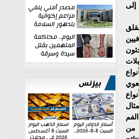
غسل الأموال
إلى
مصدر أمني ينفي
مزاعم إخوانية
بتدهور السلامة
قلق
الإنشائية لأحد
اليوم.. محاكمة
يين
مراكز الإصلاح والتأهيل
المتهمين بقتل
ثون
سيدة وسرقة
ذهبها في بولاق
لات
الدكرور
نواع
بيزنس
عوي
واع
ثال
طة بصحة الفم
أسعار الدولار اليوم
اسعار الذهب اليوم
نوع من
السبت 8-8-2026..
السبت 8 أغسطس
2026 فى محلات