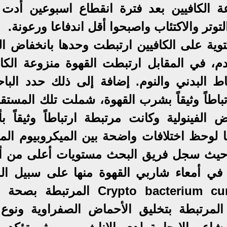
وعة الكافيين بعد فترة انقطاع اسبوعين أدت 
تر والاكتئاب واصبحوا أقل اندفاعا ورعونة.
توية على الكافيين ارتبطت وحدها بانخفاض ال
م، في المقابل ارتبطت القهوة منزوعة الكاف
ط البدني والنوم. إضافة إلى ذلك حدد الباح
اطاً وثيقاً بشرب القهوة، شملت تلك المستقب
 الفينولية وكانت مرتبطة ارتباطاً وثيقاً بأ
ما لوحظ اختلافات واضحة بين الميكروبيوم الم
 حيث سجل فريق البحث مستويات أعلى من أن
ة في أمعاء شاربي القهوة منها على سبيل الم
بكتيريا كريبتوباكتيريوم كورتم Crypto bacterium curtm المرتب
كتيريا ايجرتيللا Eggertella sp المرتبطة بتخليق الأحماض الصفراوية و