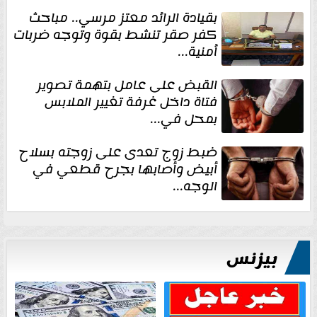
بقيادة الرائد معتز مرسي.. مباحث
كفر صقر تنشط بقوة وتوجه ضربات
أمنية...
القبض على عامل بتهمة تصوير
فتاة داخل غرفة تغيير الملابس
بمحل في...
ضبط زوج تعدى على زوجته بسلاح
أبيض وأصابها بجرح قطعي في
الوجه...
بيزنس