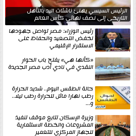
الرئيس السيسي يهنئ ناشئات اليد بالتأهل
التاريخي إلى نصف نهائي كأس العالم
رئيس الوزراء: مصر تواصل جهودها
لخفض التصعيد والحفاظ على
الاستقرار الإقليمي
«كأنها هي» يفتح باب الحوار
النقدي في نادي أدب مصر الجديدة
حالة الطقس اليوم.. شديد الحرارة
رطب نهارا مائل للحرارة رطب ليلا..
و...
وزيرة الإسكان تتابع موقف تنفيذ
المشروعات والخطة الاستثمارية
للجهاز المركزي للتعمير