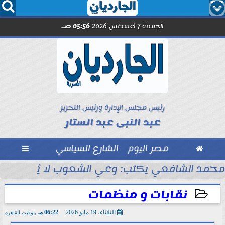




الجمعة 7 أغسطس 2026
05:56 صـ
رئيس مجلس الإدارة ورئيس التحرير
عبد النبى عبد الستار

مصر اليوم
الشارع السياسي

مد صلاح.. اليوم
محمد الشافعي يكتب: وعي الشعوب لا يُقاس بالعن
نقابات و منظمات
الثلاثاء، 19 مايو 2026
06:22 مـ
بتوقيت القاهرة
2026-05-19 18:22:03