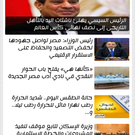
الرئيس السيسي يهنئ ناشئات اليد بالتأهل
التاريخي إلى نصف نهائي كأس العالم
رئيس الوزراء: مصر تواصل جهودها
لخفض التصعيد والحفاظ على
الاستقرار الإقليمي
«كأنها هي» يفتح باب الحوار
النقدي في نادي أدب مصر الجديدة
حالة الطقس اليوم.. شديد الحرارة
رطب نهارا مائل للحرارة رطب ليلا..
و...
وزيرة الإسكان تتابع موقف تنفيذ
المشروعات والخطة الاستثمارية