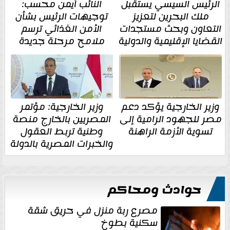
الرئيس السيسي يستقبل
النائب أيمن محسب:
ملك البحرين لتعزيز
توجيهات الرئيس بشأن
التعاون وبحث مستجدات
الأمن الغذائي ترسم
القضايا الإقليمية والدولية
ملامح مرحلة جديدة
وزير الخارجية يؤكد دعم
وزير الخارجية: مؤتمر
مصر للجهود الرامية إلى
المصريين بالخارج منصة
تسوية الأزمة الراهنة
وطنية تربط العقول
والخبرات المصرية بالدولة
حوادث ومحاكم
مصرع ربة منزل في حريق شقة
سكنية بطوخ