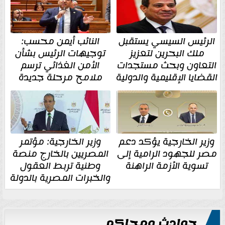
الرئيس السيسي يستقبل
النائب أيمن محسب:
ملك البحرين لتعزيز
توجيهات الرئيس بشأن
التعاون وبحث مستجدات
الأمن الغذائي ترسم
القضايا الإقليمية والدولية
ملامح مرحلة جديدة
وزير الخارجية يؤكد دعم
وزير الخارجية: مؤتمر
مصر للجهود الرامية إلى
المصريين بالخارج منصة
تسوية الأزمة الراهنة
وطنية تربط العقول
والخبرات المصرية بالدولة
حوادث ومحاكم