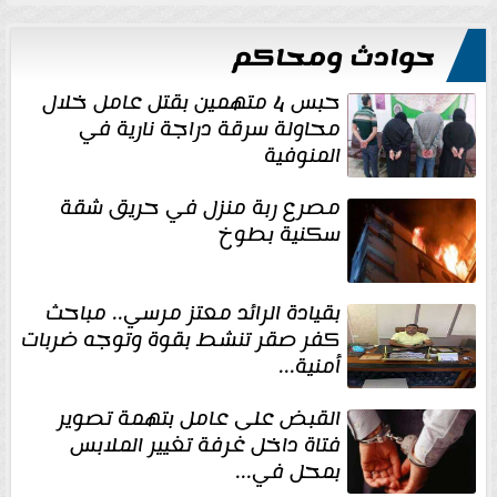
حوادث ومحاكم
حبس 4 متهمين بقتل عامل خلال
محاولة سرقة دراجة نارية في
المنوفية
مصرع ربة منزل في حريق شقة
سكنية بطوخ
بقيادة الرائد معتز مرسي.. مباحث
كفر صقر تنشط بقوة وتوجه ضربات
أمنية...
القبض على عامل بتهمة تصوير
فتاة داخل غرفة تغيير الملابس
بمحل في...