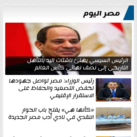
مصر اليوم
الرئيس السيسي يهنئ ناشئات اليد بالتأهل
التاريخي إلى نصف نهائي كأس العالم
رئيس الوزراء: مصر تواصل جهودها
لخفض التصعيد والحفاظ على
الاستقرار الإقليمي
«كأنها هي» يفتح باب الحوار
النقدي في نادي أدب مصر الجديدة