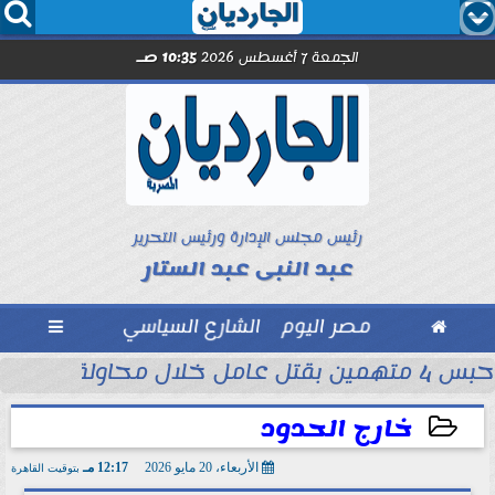




الجمعة 7 أغسطس 2026
10:35 صـ
رئيس مجلس الإدارة ورئيس التحرير
عبد النبى عبد الستار

مصر اليوم
الشارع السياسي

حبس 4 متهمين بقتل عامل خلال محاولة سرقة دراجة نارية في المنوفية
ود ..” محمد...
خارج الحدود
الأربعاء، 20 مايو 2026
12:17 مـ
بتوقيت القاهرة
2026-05-20 12:17:50