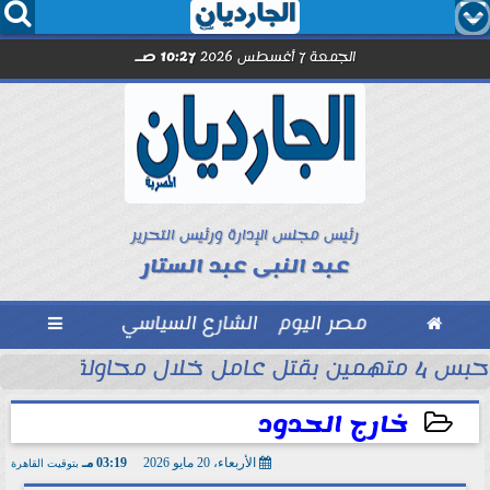




الجمعة 7 أغسطس 2026
10:27 صـ
رئيس مجلس الإدارة ورئيس التحرير
عبد النبى عبد الستار

مصر اليوم
الشارع السياسي

حبس 4 متهمين بقتل عامل خلال محاولة سرقة دراجة نارية في المنوفية
ود ..” محمد...
خارج الحدود
الأربعاء، 20 مايو 2026
03:19 مـ
بتوقيت القاهرة
2026-05-20 15:19:21