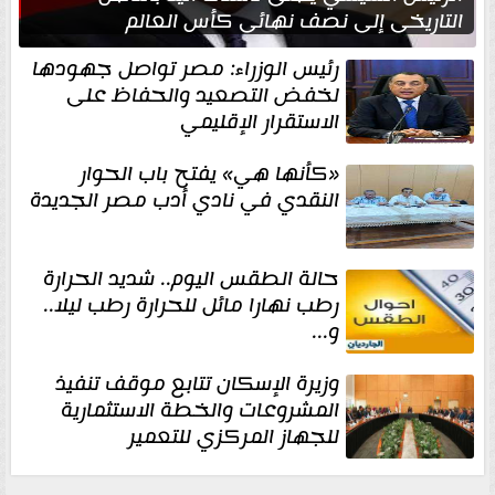
التاريخي إلى نصف نهائي كأس العالم
رئيس الوزراء: مصر تواصل جهودها
لخفض التصعيد والحفاظ على
الاستقرار الإقليمي
«كأنها هي» يفتح باب الحوار
النقدي في نادي أدب مصر الجديدة
حالة الطقس اليوم.. شديد الحرارة
رطب نهارا مائل للحرارة رطب ليلا..
و...
وزيرة الإسكان تتابع موقف تنفيذ
المشروعات والخطة الاستثمارية
للجهاز المركزي للتعمير