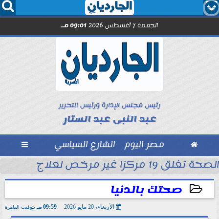




الجمعة 7 أغسطس 2026
09:01 مـ
رئيس مجلس الإدارة ورئيس التحرير
عبد النبى عبد الستار

مصر اليوم
الشارع السياسي

الصحة تغلق 19 مركزا غير مرخص لعلاج الإدمان والطب النفسي بالمقطم
بل انطلاق الموسم
صحتك بالدنيا
الأربعاء، 20 مايو 2026
09:59 مـ
بتوقيت القاهرة
2026-05-20 21:59:57