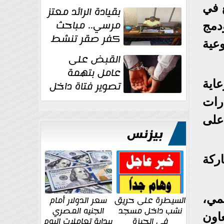
 في
بقيادة الرائد معتز
مرسي.. مباحث
دمج
كفر صقر تنشط
عية
بقوة وتوجه
القبض على
ضربات أمنية...
عامل بتهمة
اية
تصوير فتاة داخل
غرفة تغيير
ارات
الملابس بمحل في...
على
بيزنس
202 لتعزيز مشاركة
يمي،
السيطرة على حريق
سعر الدولار أمام
نشب داخل مسجد
الجنيه المصري
اون
في الجيزة
ببداية تعاملات اليوم