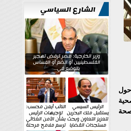
للتعمير
الشارع السياسي
وزير الخارجية: مصر ترفض تهجير
الفلسطينيين أو الضم أو المساس
بالوضع في...
حول
حية
الرئيس السيسي
النائب أيمن محسب:
الـ79 لجمعية الصحة
يستقبل ملك البحرين
توجيهات الرئيس
لتعزيز التعاون وبحث
بشأن الأمن الغذائي
مستجدات القضايا
ترسم ملامح مرحلة