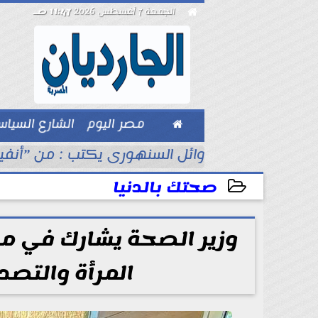

الجمعة 7 أغسطس 2026
11:47 صـ

مصر اليوم
الشارع السيا
بيزنس
ن حادث سير
وائل السنهورى يكتب : من ”أنفيل
صحتك بالدنيا
2026-05-21 13:07:54
وزير الصحة يشارك في م
المرأة والتصد