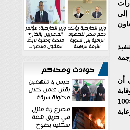
الإقليمية والدولية
جديدة
رات
 إلى
اون
وزير الخارجية يؤكد
وزير الخارجية: مؤتمر
دعم مصر للجهود
المصريين بالخارج
الرامية إلى تسوية
منصة وطنية تربط
الأزمة الراهنة
العقول والخبرات
فيذ
المصرية بالدولة
جمة
حوادث ومحاكم
 أن
حبس 4 متهمين
بقتل عامل خلال
اية
محاولة سرقة
والعدالة في الحصول على الخدمات، وكان حجر الزاوية فيها المبادرة الرئاسية «100
دراجة نارية في
مصرع ربة منزل
الرعاية
المنوفية
في حريق شقة
سكنية بطوخ