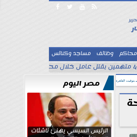




حرير

ر
محاكم
وظائف
مساجد وكنائس

ة
مصر اليوم
بتوقيت القاهرة
ة
الرئيس السيسي يهنئ ناشئات