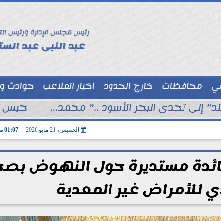
رئيس مجلس الإدارة ورئيس الت
عبد النبى عبد الستا
سي
محافظات
خارج الحدود
اخبار الملاعب
حوادث و
توك شو
د” إلى تحدى البحر الأسود ..” محمد...
حبس 4 متهمين بقتل عامل خلال محاولة سرقة دراجة نارية في المنوفي
الخميس، 21 مايو 2026
01:07 مـ
ائدة مستديرة حول النهوض بصح
ي للأمراض غير المعدية