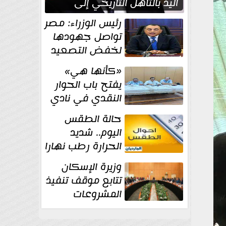
اليد بالتأهل التاريخي إلى
نصف نهائي كأس العالم
رئيس الوزراء: مصر
تواصل جهودها
لخفض التصعيد
والحفاظ على
«كأنها هي»
الاستقرار الإقليمي
يفتح باب الحوار
النقدي في نادي
أدب مصر الجديدة
حالة الطقس
اليوم.. شديد
الحرارة رطب نهارا
مائل للحرارة رطب
وزيرة الإسكان
ليلا.. و...
تتابع موقف تنفيذ
المشروعات
والخطة
الاستثمارية للجهاز المركزي