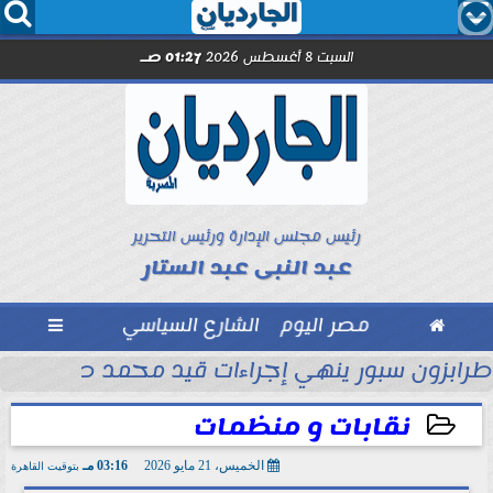




السبت 8 أغسطس 2026
01:27 صـ
رئيس مجلس الإدارة ورئيس التحرير
عبد النبى عبد الستار

مصر اليوم
الشارع السياسي

ماراتي
طرابزون سبور ينهي إجراءات قيد محمد صلاح رسمي
نقابات و منظمات
الخميس، 21 مايو 2026
03:16 مـ
بتوقيت القاهرة
2026-05-21 15:16:30