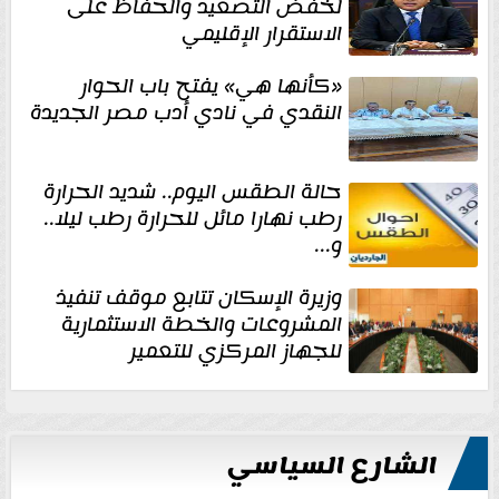
لخفض التصعيد والحفاظ على
الاستقرار الإقليمي
«كأنها هي» يفتح باب الحوار
النقدي في نادي أدب مصر الجديدة
حالة الطقس اليوم.. شديد الحرارة
رطب نهارا مائل للحرارة رطب ليلا..
و...
وزيرة الإسكان تتابع موقف تنفيذ
المشروعات والخطة الاستثمارية
للجهاز المركزي للتعمير
الشارع السياسي