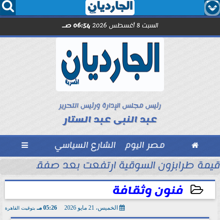




السبت 8 أغسطس 2026
06:54 صـ
رئيس مجلس الإدارة ورئيس التحرير
عبد النبى عبد الستار

مصر اليوم
الشارع السياسي

الأموال
قيمة طرابزون السوقية ارتفعت بعد صفقة محمد
فنون وثقافة
الخميس، 21 مايو 2026
05:26 مـ
بتوقيت القاهرة
2026-05-21 17:26:17