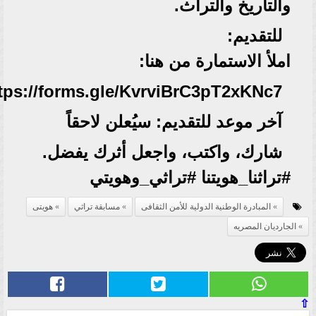
والتاريخ والتراث.
للتقديم:
املأ الاستمارة من هنا:
tps://forms.gle/KvrviBrC3pT2xKNc7
آخر موعد للتقديم: سيُعلن لاحقاً
شارك، واكتب، واجعل أثرك يفضل.
#تراثنا_هويتنا #تراثي_وهويتي
المبادرة الوطنية الدولية للأمن الثقافى
مسابقة تراثي
هويتى
الجارديان المصريه
⇧