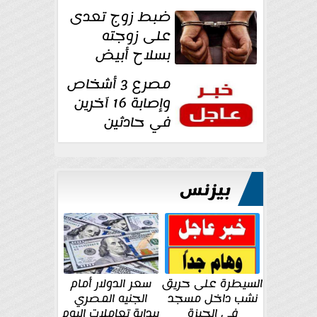
غرفة تغيير
ضبط زوج تعدى
الملابس بمحل في...
على زوجته
بسلاح أبيض
وأصابها بجرح
مصرع 3 أشخاص
قطعي في الوجه...
وإصابة 16 آخرين
في حادثين
بالشرقية اليوم
بيزنس
السيطرة على حريق
سعر الدولار أمام
نشب داخل مسجد
الجنيه المصري
في الجيزة
ببداية تعاملات اليوم