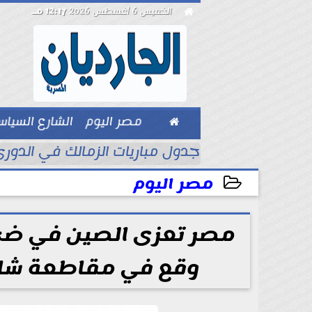

الخميس 6 أغسطس 2026
12:17 مـ

مصر اليوم
الشارع السيا
بيزنس
ة في نقد...
جدول مباريات الزمالك في الدوري
مصر اليوم
2026-05-23 20:31:53
مصر تعزى الصين في ضحا
وقع في مقاطعة شان