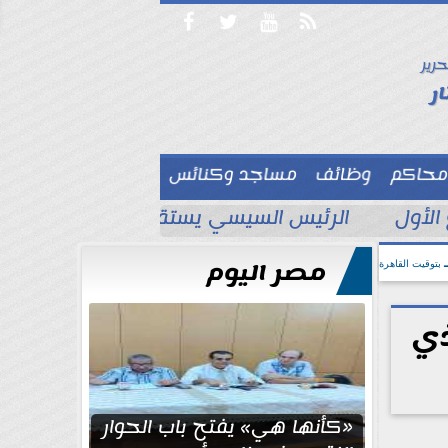




حرير

ر
محاكم
وظائف
مساجد وكنائس

الأول
الرئيس السيسي يستقبل ملك البحرين لتع
مصر اليوم
بتوقيت القاهرة
ذي
«كأنها هي» يفتح باب الحوار