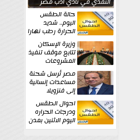
النقدي في نادي أدب مصر
الجديدة
حالة الطقس
اليوم.. شديد
الحرارة رطب نهارا
مائل للحرارة رطب
وزيرة الإسكان
ليلا.. و...
تتابع موقف تنفيذ
المشروعات
والخطة
مصر تُرسل شحنة
الاستثمارية للجهاز المركزي
مساعدات إنسانية
للتعمير
إلى فنزويلا
احوال الطقس
ودرجات الحراره
اليوم الاثنين بمدن
مصر...المحسوسة
فى القاهرة 39 درجة