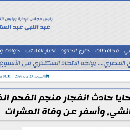
رئيس مجلس الإدارة ورئيس الت
عبد النبى عبد الستا
سي
محافظات
خارج الحدود
اخبار الملاعب
حوادث و
توك شو
 المصري.... يواجه الاتحاد السكندري فى الأسبوع 
السبت، 23 مايو 2026
08:31 مـ
يا حادث انفجار منجم الفحم ال
شي، وأسفر عن وفاة العشرات