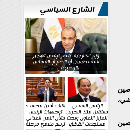
الشارع السياسي
وزير الخارجية: مصر ترفض تهجير
الفلسطينيين أو الضم أو المساس
بالوضع في...
صين
شي،
الرئيس السيسي
النائب أيمن محسب:
يستقبل ملك البحرين
توجيهات الرئيس
لتعزيز التعاون وبحث
بشأن الأمن الغذائي
صين
مستجدات القضايا
ترسم ملامح مرحلة