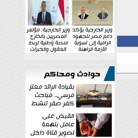
الإقليمية والدولية
جديدة
وزير الخارجية يؤكد
وزير الخارجية: مؤتمر
دعم مصر للجهود
المصريين بالخارج
الرامية إلى تسوية
منصة وطنية تربط
الأزمة الراهنة
العقول والخبرات
المصرية بالدولة
حوادث ومحاكم
بقيادة الرائد معتز
مرسي.. مباحث
كفر صقر تنشط
بقوة وتوجه
القبض على
ضربات أمنية...
عامل بتهمة
تصوير فتاة داخل