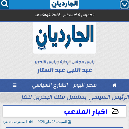




الخميس 6 أغسطس 2026
02:42 مـ
رئيس مجلس الإدارة ورئيس التحرير
عبد النبى عبد الستار

مصر اليوم
الشارع السياسي

تحاد السكندري فى الأسبوع الأول
الرئيس السيسي يستقبل ملك البحرين لتعزيز التعاو
اخبار الملاعب
السبت، 23 مايو 2026
11:04 مـ
بتوقيت القاهرة
2026-05-23 23:04:47