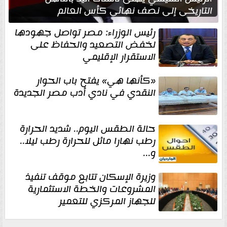
التاريخي إلى نصف نهائي كأس العالم
رئيس الوزراء: مصر تواصل جهودها
لخفض التصعيد والحفاظ على
الاستقرار الإقليمي
«كأنها هي» يفتح باب الحوار
النقدي في نادي أدب مصر الجديدة
حالة الطقس اليوم.. شديد الحرارة
رطب نهارا مائل للحرارة رطب ليلا..
و...
وزيرة الإسكان تتابع موقف تنفيذ
المشروعات والخطة الاستثمارية
للجهاز المركزي للتعمير