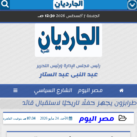




الجمعة 7 أغسطس 2026
12:30 صـ
رئيس مجلس الإدارة ورئيس التحرير
عبد النبى عبد الستار

مصر اليوم
الشارع السياسي

ول
طرابزون يجهز حفلًا تاريخيًا لاستقبال قائد الفراعن
مصر اليوم
الأحد، 24 مايو 2026
07:34 مـ
بتوقيت القاهرة
2026-05-24 19:34:04