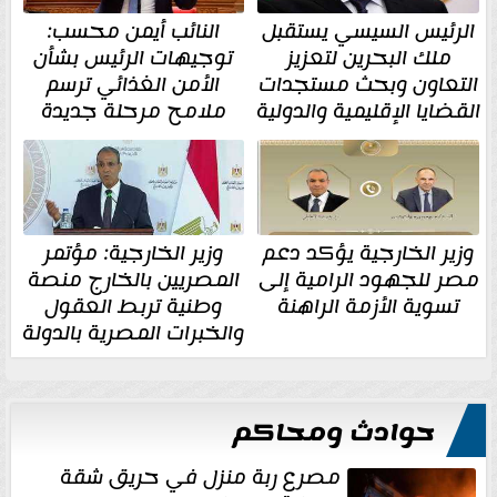
الرئيس السيسي يستقبل
النائب أيمن محسب:
ملك البحرين لتعزيز
توجيهات الرئيس بشأن
التعاون وبحث مستجدات
الأمن الغذائي ترسم
القضايا الإقليمية والدولية
ملامح مرحلة جديدة
وزير الخارجية يؤكد دعم
وزير الخارجية: مؤتمر
مصر للجهود الرامية إلى
المصريين بالخارج منصة
تسوية الأزمة الراهنة
وطنية تربط العقول
والخبرات المصرية بالدولة
حوادث ومحاكم
مصرع ربة منزل في حريق شقة