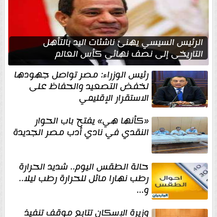
الرئيس السيسي يهنئ ناشئات اليد بالتأهل
التاريخي إلى نصف نهائي كأس العالم
رئيس الوزراء: مصر تواصل جهودها
لخفض التصعيد والحفاظ على
الاستقرار الإقليمي
«كأنها هي» يفتح باب الحوار
النقدي في نادي أدب مصر الجديدة
حالة الطقس اليوم.. شديد الحرارة
رطب نهارا مائل للحرارة رطب ليلا..
و...
وزيرة الإسكان تتابع موقف تنفيذ