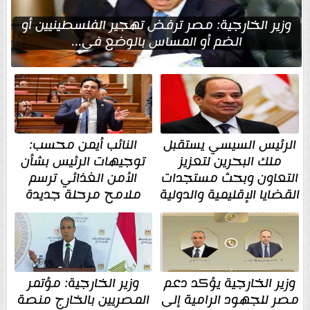
وزير الخارجية: مصر ترفض تهجير الفلسطينيين أو
الضم أو المساس بالوضع في...
الرئيس السيسي يستقبل
النائب أيمن محسب:
ملك البحرين لتعزيز
توجيهات الرئيس بشأن
التعاون وبحث مستجدات
الأمن الغذائي ترسم
القضايا الإقليمية والدولية
ملامح مرحلة جديدة
وزير الخارجية يؤكد دعم
وزير الخارجية: مؤتمر
مصر للجهود الرامية إلى
المصريين بالخارج منصة