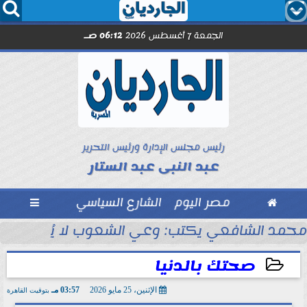




الجمعة 7 أغسطس 2026
06:12 صـ
رئيس مجلس الإدارة ورئيس التحرير
عبد النبى عبد الستار

مصر اليوم
الشارع السياسي

مد صلاح.. اليوم
محمد الشافعي يكتب: وعي الشعوب لا يُقاس بالعن
صحتك بالدنيا
الإثنين، 25 مايو 2026
03:57 مـ
بتوقيت القاهرة
2026-05-25 15:57:58