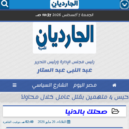




الجمعة 7 أغسطس 2026
10:37 صـ
رئيس مجلس الإدارة ورئيس التحرير
عبد النبى عبد الستار

مصر اليوم
الشارع السياسي

حبس 4 متهمين بقتل عامل خلال محاولة سرقة دراجة نارية في المنوفية
ود ..” محمد...
صحتك بالدنيا
الثلاثاء، 26 مايو 2026
02:40 مـ
بتوقيت القاهرة
2026-05-26 14:40:42