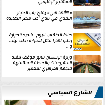
الاستقرار الإقليمي
«كأنها هي» يفتح باب الحوار
النقدي في نادي أدب مصر الجديدة
حالة الطقس اليوم.. شديد الحرارة
رطب نهارا مائل للحرارة رطب ليلا..
و...
وزيرة الإسكان تتابع موقف تنفيذ
المشروعات والخطة الاستثمارية
للجهاز المركزي للتعمير
الشارع السياسي