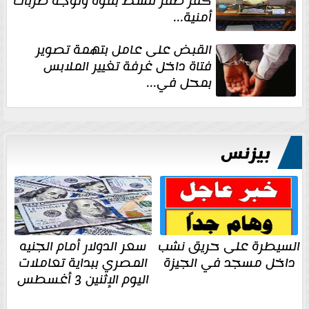
كفر صقر تنشط بقوة وتوجه ضربات
أمنية...
القبض على عامل بتهمة تصوير
فتاة داخل غرفة تغيير الملابس
بمحل في...
بيزنس
السيطرة على حريق نشب
سعر الدولار أمام الجنيه
داخل مسجد في الجيزة
المصري ببداية تعاملات
اليوم الإثنين 3 أغسطس