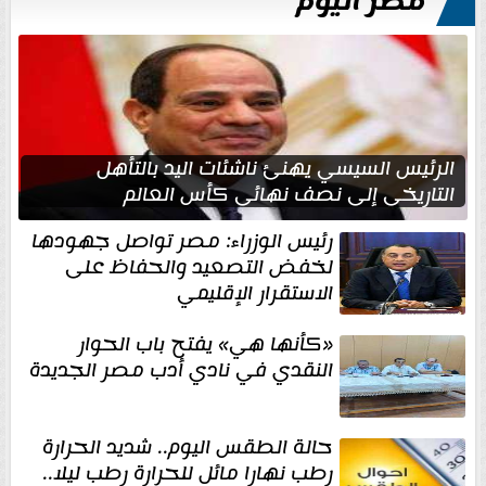
مصر اليوم
الرئيس السيسي يهنئ ناشئات اليد بالتأهل
التاريخي إلى نصف نهائي كأس العالم
رئيس الوزراء: مصر تواصل جهودها
لخفض التصعيد والحفاظ على
الاستقرار الإقليمي
«كأنها هي» يفتح باب الحوار
النقدي في نادي أدب مصر الجديدة
حالة الطقس اليوم.. شديد الحرارة
رطب نهارا مائل للحرارة رطب ليلا..