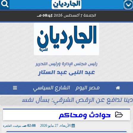




الجمعة 7 أغسطس 2026
08:45 مـ
رئيس مجلس الإدارة ورئيس التحرير
عبد النبى عبد الستار

مصر اليوم
الشارع السياسي

دينا تدافع عن الرقص الشرقي: بسأل نفسي اللي م
حوادث ومحاكم
الأربعاء، 27 مايو 2026
02:08 صـ
بتوقيت القاهرة
2026-05-27 02:08:17