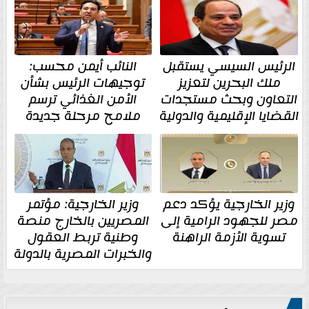
الرئيس السيسي يستقبل
النائب أيمن محسب:
ملك البحرين لتعزيز
توجيهات الرئيس بشأن
التعاون وبحث مستجدات
الأمن الغذائي ترسم
القضايا الإقليمية والدولية
ملامح مرحلة جديدة
وزير الخارجية يؤكد دعم
وزير الخارجية: مؤتمر
مصر للجهود الرامية إلى
المصريين بالخارج منصة
تسوية الأزمة الراهنة
وطنية تربط العقول
والخبرات المصرية بالدولة