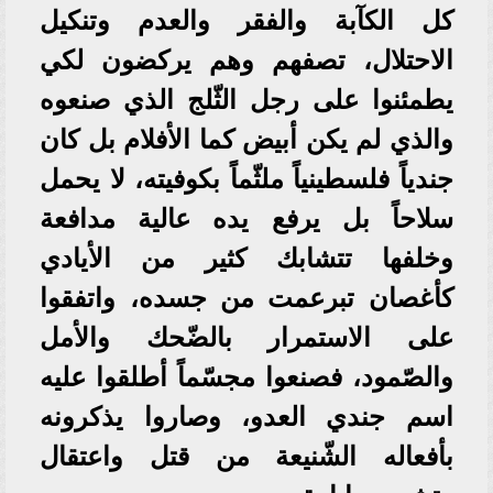
كل الكآبة والفقر والعدم وتنكيل
الاحتلال، تصفهم وهم يركضون لكي
يطمئنوا على رجل الثّلج الذي صنعوه
والذي لم يكن أبيض كما الأفلام بل كان
جندياً فلسطينياً ملثّماً بكوفيته، لا يحمل
سلاحاً بل يرفع يده عالية مدافعة
وخلفها تتشابك كثير من الأيادي
كأغصان تبرعمت من جسده، واتفقوا
على الاستمرار بالضّحك والأمل
والصّمود، فصنعوا مجسّماً أطلقوا عليه
اسم جندي العدو، وصاروا يذكرونه
بأفعاله الشّنيعة من قتل واعتقال