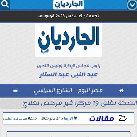




الجمعة 7 أغسطس 2026
09:42 مـ
رئيس مجلس الإدارة ورئيس التحرير
عبد النبى عبد الستار

مصر اليوم
الشارع السياسي

الصحة تغلق 19 مركزا غير مرخص لعلاج الإدمان والطب النفسي بالمقطم
بل انطلاق الموسم
مقالات
الأربعاء، 27 مايو 2026
02:15 صـ
بتوقيت القاهرة
2026-05-27 02:15:21