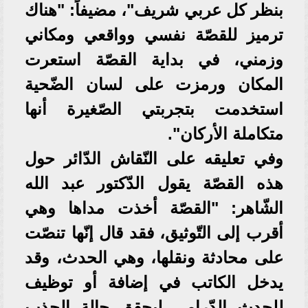
بنظر كل عربي شريف"، مضيفاً: "هناك
ترميز للقصّة نفسي وواقعي ومكاني
وزمني، في بداية القصّة استعرت
المكان ورمزت على لسان الضّحية
استخدمت بتجربتي الصّغيرة أنها
متكاملة الأركان".
وفي تعليقه على النّقاش الدّائر حول
هذه القصّة يقول الدّكتور عبد الله
الشّاهر: "القصّة أخذت مداها وهي
أقرب إلى التّوثيق، فقد قال إنّها تنصّت
على محادثة ونقلها، وهي الحدث، وقد
يدخل الكاتب في إضافة أو توظيف
للحدث الدّرامي ليحقق حالة الجذب