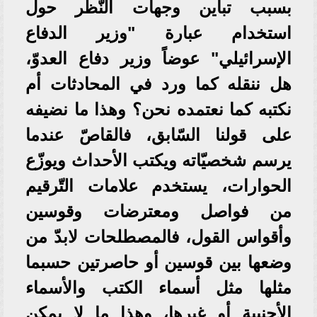
بسبب تباين وجهات النّظر حول
استخدام عبارة "وزير الدفاع
الإسرائيلي" عوضاً وزير دفاع العدوّ،
هل ننقله كما ورد في المحادثات أم
نكتبه كما نعتمده نحن؟ وهذا ما نضيفه
على قولنا السّابق، فالقاصّ عندما
يرسم شخصيّاته ويكتب الأحداث ويوزّع
الحوارات، يستخدم علامات التّرقيم
من فواصل ومعترضات وقوسين
وأقواس القول، فالمصطلحات لابدّ من
وضعها بين قوسين أو حاصرتين حسبما
مثلها مثل أسماء الكتب والأسماء
الأجنبية أو غيرها، وهذا ما لا يمكن