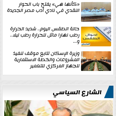
«كأنها هي» يفتح باب الحوار
النقدي في نادي أدب مصر الجديدة
حالة الطقس اليوم.. شديد الحرارة
رطب نهارا مائل للحرارة رطب ليلا..
و...
وزيرة الإسكان تتابع موقف تنفيذ
المشروعات والخطة الاستثمارية
للجهاز المركزي للتعمير
الشارع السياسي