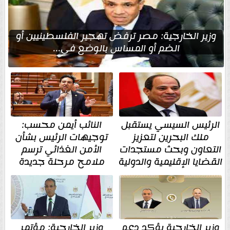
وزير الخارجية: مصر ترفض تهجير الفلسطينيين أو
الضم أو المساس بالوضع في...
الرئيس السيسي يستقبل
النائب أيمن محسب:
ملك البحرين لتعزيز
توجيهات الرئيس بشأن
التعاون وبحث مستجدات
الأمن الغذائي ترسم
القضايا الإقليمية والدولية
ملامح مرحلة جديدة
وزير الخارجية يؤكد دعم
وزير الخارجية: مؤتمر