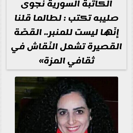
الكاتبة السورية نجوى
صليبه تكتب : لطالما قلنا
إنّها ليست للمنبر.. القصّة
القصيرة تشعل النّقاش في
ثقافي المزة»