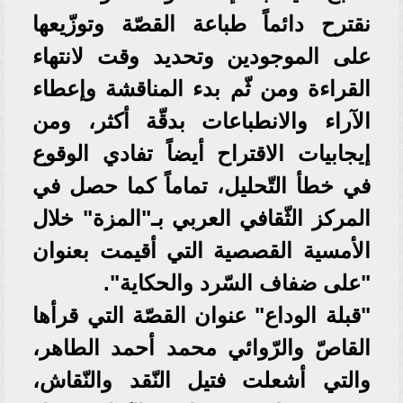
نقترح دائماً طباعة القصّة وتوزّيعها
على الموجودين وتحديد وقت لانتهاء
القراءة ومن ثّم بدء المناقشة وإعطاء
الآراء والانطباعات بدقّة أكثر، ومن
إيجابيات الاقتراح أيضاً تفادي الوقوع
في خطأ التّحليل، تماماً كما حصل في
المركز الثّقافي العربي بـ"المزة" خلال
الأمسية القصصية التي أقيمت بعنوان
"على ضفاف السّرد والحكاية".
"قبلة الوداع" عنوان القصّة التي قرأها
القاصّ والرّوائي محمد أحمد الطاهر،
والتي أشعلت فتيل النّقد والنّقاش،