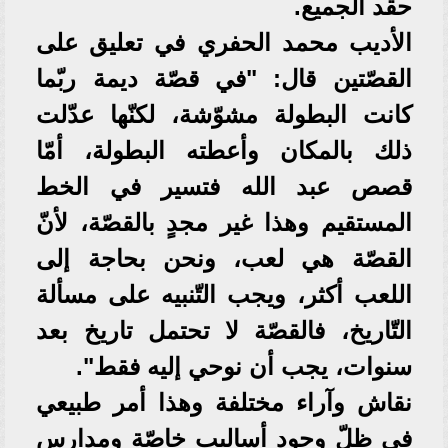
حقد الجميع.
الأديب محمد الحفري في تعليق على
القصّتين قال: "في قصّة ديمة ربّما
كانت البطولة مشوّشة، لكنّها عدّلت
ذلك بالمكان وأعطته البطولة، أمّا
قصص عبد الله فتسير في الخط
المستقيم وهذا غير مجدٍ بالقصّة، لأنّ
القصّة هي لعب، ونحن بحاجة إلى
اللعب أكثر، ويجب التّنبيه على مسألة
التّاريخ، فالقصّة لا تحتمل تاريخ بعد
سنوات، يجب أن نوحي إليه فقط".
نقاش وآراء مختلفة وهذا أمر طبيعي
في ظلّ وجود أساليب خاصّة ومدارس