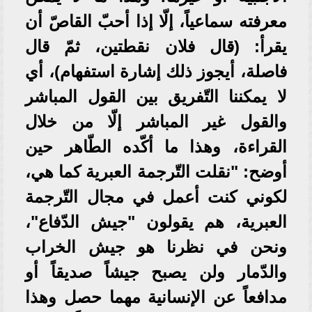
معرفته سماعياً، إلّا إذا أحبّ القاصّ أن
يقرأ: (قال فلان نقطتين، ثمّ قال
فاصلة، أيجوز ذلك إشارة استفهام)، أي
لا يمكننا التّفريق بين القول المباشر
والقول غير المباشر إلّا من خلال
القراءة، وهذا ما أكّده الطّاهر حين
أوضح: "نقلت التّرجمة العبرية كما هي،
لكوني كنت أعمل في مجال التّرجمة
العبرية، هم يقولون "جيش الدّفاع"،
ونحن في نظرنا هو جيش الخراب
والدّمار ولن يصبح جيشاً صديقاً أو
مدافعاً عن الإنسانية مهما حصل وهذا