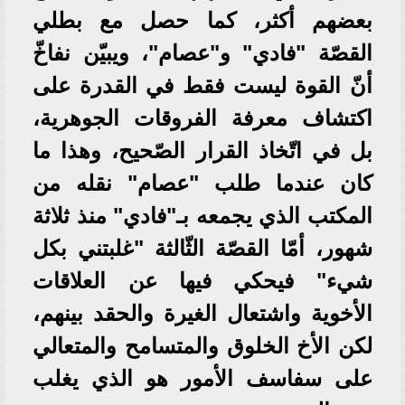
بعضهم أكثر، كما حصل مع بطلي
القصّة "فادي" و"عصام"، ويبيّن نفاخّ
أنّ القوة ليست فقط في القدرة على
اكتشاف معرفة الفروقات الجوهرية،
بل في اتّخاذ القرار الصّحيح، وهذا ما
كان عندما طلب "عصام" نقله من
المكتب الذي يجمعه بـ"فادي" منذ ثلاثة
شهور، أمّا القصّة الثّالثة "غلبتني بكل
شيء" فيحكي فيها عن العلاقات
الأخوية واشتعال الغيرة والحقد بينهم،
لكن الأخ الخلوق والمتسامح والمتعالي
على سفاسف الأمور هو الذي يغلب