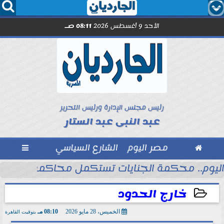




الأحد 9 أغسطس 2026
08:11 صـ
رئيس مجلس الإدارة ورئيس التحرير
عبد النبى عبد الستار

مصر اليوم
الشارع السياسي

اليوم.. محكمة الجنايات تستكمل محاكمة المته
خارج الحدود
الخميس، 28 مايو 2026
08:10 مـ
بتوقيت القاهرة
2026-05-28 20:10:44