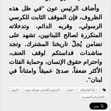
وأضاف الرئيس عون "في ظل هذه
الظروف، فإن الموقف الثابت للكرسي
الرسولي، وقربه الدائم، وتدخلاته
المتكررة لصالح اللبنانيين، تشهد على
تضامن يُجلّ تاريخنا المشترك. وتجد
مناشدات قداستكم لوقف العنف،
واحترام حقوق الإنسان، وحماية الفئات
الأكثر ضعفاً، صدىً عميقاً وامتناناً في
لبنان".
بابا الفاتيكان
لبنان
الرئيس اللبناني جوزاف عون
اليوم
الجارديان المصريه