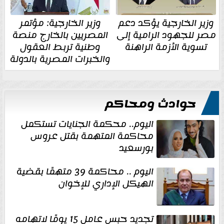
وزير الخارجية يؤكد دعم
وزير الخارجية: مؤتمر
مصر للجهود الرامية إلى
المصريين بالخارج منصة
تسوية الأزمة الراهنة
وطنية تربط العقول
والخبرات المصرية بالدولة
حوادث ومحاكم
اليوم.. محكمة الجنايات تستكمل
محاكمة المتهمة بقتل عروس
بورسعيد
اليوم .. محاكمة 39 متهمًا بقضية
الهيكل الإداري للإخوان
تجديد حبس عامل 15 يومًا لاتهامه