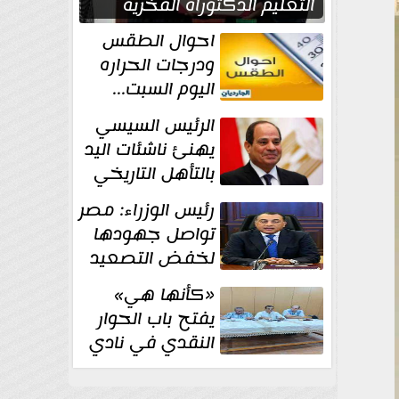
التعليم الدكتوراه الفخرية
تقديرا لما حققه
احوال الطقس
ودرجات الحراره
اليوم السبت...
العظمى في
الرئيس السيسي
القاهره 36 درجة
يهنئ ناشئات اليد
بالتأهل التاريخي
إلى نصف نهائي
رئيس الوزراء: مصر
كأس العالم
تواصل جهودها
لخفض التصعيد
والحفاظ على
«كأنها هي»
الاستقرار الإقليمي
يفتح باب الحوار
النقدي في نادي
أدب مصر الجديدة