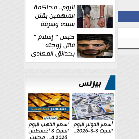
الإنشائية لأحد
اليوم.. محاكمة
مراكز الإصلاح والتأهيل
المتهمين بقتل
سيدة وسرقة
ذهبها في بولاق
حبس ” إسلام ”
الدكرور
قاتل زوجته
بحدائق المعادى
١٥ يوم أخرى
على...
بيزنس
أسعار الدولار اليوم
اسعار الذهب اليوم
السبت 8-8-2026..
السبت 8 أغسطس
2026 فى محلات