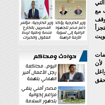
الإقليمية والدولية
جديدة
لتي
 مع
وقف
وزير الخارجية يؤكد
وزير الخارجية: مؤتمر
دعم مصر للجهود
المصريين بالخارج
جزأ
الرامية إلى تسوية
منصة وطنية تربط
كويت
الأزمة الراهنة
العقول والخبرات
المصرية بالدولة
ضات
حوادث ومحاكم
لأن
اليوم.. محاكمة
رجل الأعمال أمير
اغل
الهلالي بتهمة
حقق
غسل الأموال
مصدر أمني ينفي
مزاعم إخوانية
بتدهور السلامة