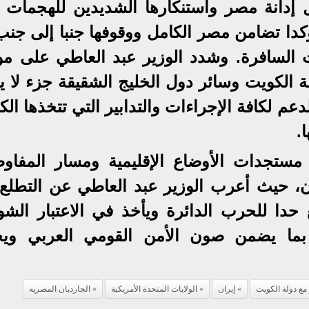
ل إدانة مصر واستنكارها الشديدين للهجمات ا
كدا تضامن مصر الكامل ووقوفها جنبا إلى جنب
ت السافرة. وشدد الوزير عبد العاطي على م
 الكويت وسائر دول الخليج الشقيقة جزء لا يت
م لكافة الإجراءات والتدابير التي تتخذها ال
.
 مستجدات الأوضاع الإقليمية ومسار المفاو
ران، حيث أعرب الوزير عبد العاطي عن التطلع 
دا للحرب الدائرة ويأخذ في الاعتبار الشو
، بما يضمن صون الأمن القومي العربي وي
ع دولة الكويت
إيران
الولايات المتحدة الأمريكية
الجارديان المصريه