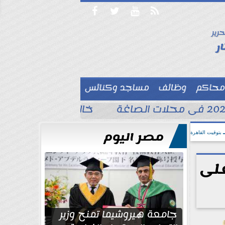




حرير

ر
محاكم
وظائف
مساجد وكنائس

خالد الغندور يطلب الد
مصر اليوم
بتوقيت القاهرة
على
جامعة هيروشيما تمنح وزير