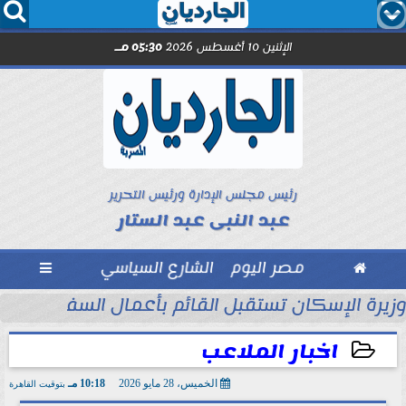




الإثنين 10 أغسطس 2026
05:30 مـ
رئيس مجلس الإدارة ورئيس التحرير
عبد النبى عبد الستار

مصر اليوم
الشارع السياسي

حين تصنع الأمانة ما...
وزيرة الإسكان تستقبل القائم بأعمال السفير الأمر
اخبار الملاعب
الخميس، 28 مايو 2026
10:18 مـ
بتوقيت القاهرة
2026-05-28 22:18:02