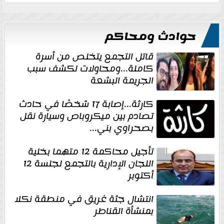
حوادث ومحاكم
قاتل التجمع يتخلص من أسرة
كاملة...ومحاولات لكشف سبب
الجريمة البشعة
كارثة...إصابة 17 شخصًا في حادث
تصادم بين ميكروباص وسيارة نقل
بصحراوي بني...
تأجيل محاكمة 12 متهما بخلية
اللجان الإدارية بالتجمع لجلسة 12
أكتوبر
انتشال جثة غريق في منطقة نكلا
بمنشأة القناطر