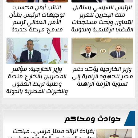
الرئيس السيسي يستقبل
النائب أيمن محسب:
ملك البحرين لتعزيز
توجيهات الرئيس بشأن
التعاون وبحث مستجدات
الأمن الغذائي ترسم
القضايا الإقليمية والدولية
ملامح مرحلة جديدة
وزير الخارجية يؤكد دعم
وزير الخارجية: مؤتمر
مصر للجهود الرامية إلى
المصريين بالخارج منصة
تسوية الأزمة الراهنة
وطنية تربط العقول
والخبرات المصرية بالدولة
حوادث ومحاكم
بقيادة الرائد معتز مرسي.. مباحث