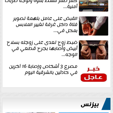
كفر صقر تنشط بقوة وتوجه ضربات
أمنية...
القبض على عامل بتهمة تصوير
فتاة داخل غرفة تغيير الملابس
بمحل في...
ضبط زوج تعدى على زوجته بسلاح
أبيض وأصابها بجرح قطعي في
الوجه...
مصرع 3 أشخاص وإصابة 16 آخرين
في حادثين بالشرقية اليوم
بيزنس