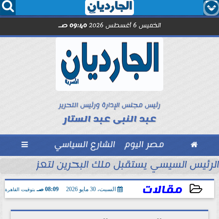




الخميس 6 أغسطس 2026
09:40 صـ
رئيس مجلس الإدارة ورئيس التحرير
عبد النبى عبد الستار

مصر اليوم
الشارع السياسي

تحاد السكندري فى الأسبوع الأول
الرئيس السيسي يستقبل ملك البحرين لتعزيز التعاو
مقالات
السبت، 30 مايو 2026
08:09 صـ
بتوقيت القاهرة
2026-05-30 08:09:52