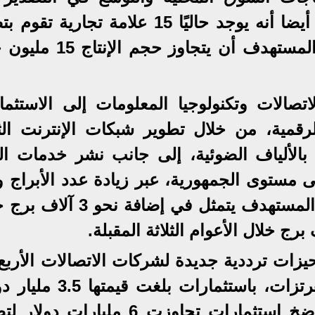
الأسواق الإقليمية والدولية، موضحا أيضا أنه يوجد حاليًا 15 علامة تجاري
الهواتف المحمولة في مصر، ومن المستهدف أن يتجاوز 
صالات وتكنولوجيا المعلومات إلى الاستثما
الرقمية، من خلال تطوير شبكات الإنترنت الث
بالألياف الضوئية، إلى جانب نشر خدمات ال
مستوى الجمهورية، عبر زيادة عدد الأبراج و
كفاءة الشبكات الحالية، موضحًا أن المستهدف يتمثل في إضافة
حيزات ترددية جديدة لشركات الاتصالات الأربع
فبراير الماضي بإجمالي 410 ميجاهرتزات، باستثمارات بل
مشيرا إلى أنه منذ عام 2019 تم ضخ استثمارات تجاوزت 6 مليارات