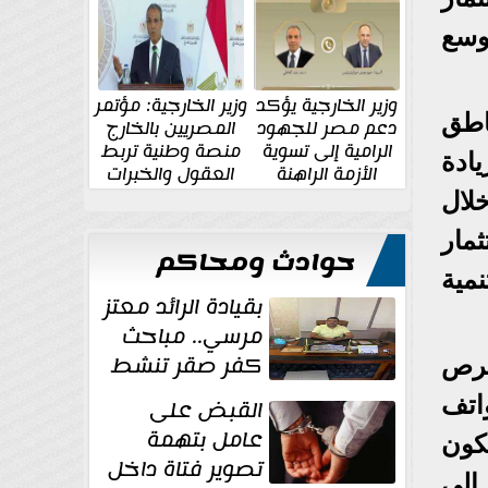
الإقليمية والدولية
جديدة
وسع
وزير الخارجية يؤكد
وزير الخارجية: مؤتمر
اطق
دعم مصر للجهود
المصريين بالخارج
الرامية إلى تسوية
منصة وطنية تربط
ادة
الأزمة الراهنة
العقول والخبرات
المصرية بالدولة
ليارات دولار خلال
مار
حوادث ومحاكم
مية
بقيادة الرائد معتز
مرسي.. مباحث
كفر صقر تنشط
حرص
بقوة وتوجه
اتف
القبض على
ضربات أمنية...
عامل بتهمة
كون
تصوير فتاة داخل
إلى