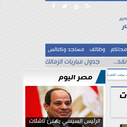




حرير

ر
محاكم
وظائف
مساجد وكنائس

د...
جدول مباريات الزمالك في الدوري المصري
مصر اليوم
بتوقيت القاهرة
ت
الرئيس السيسي يهنئ ناشئات