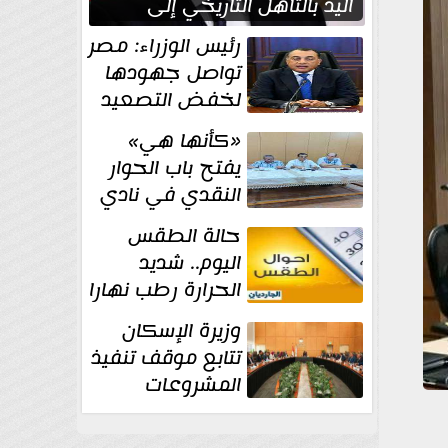
اليد بالتأهل التاريخي إلى
نصف نهائي كأس العالم
رئيس الوزراء: مصر
تواصل جهودها
لخفض التصعيد
والحفاظ على
«كأنها هي»
الاستقرار الإقليمي
يفتح باب الحوار
النقدي في نادي
أدب مصر الجديدة
حالة الطقس
اليوم.. شديد
الحرارة رطب نهارا
مائل للحرارة رطب
وزيرة الإسكان
ليلا.. و...
تتابع موقف تنفيذ
المشروعات
والخطة
الاستثمارية للجهاز المركزي