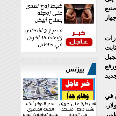
غرفة تغيير
ضبط زوج تعدى
ة تقوم بتصنيع
الملابس بمحل في...
على زوجته
حجم الإنتاج 15 مليون جهاز
بسلاح أبيض
وأصابها بجرح
مصرع 3 أشخاص
قطعي في الوجه...
وإصابة 16 آخرين
رات
في حادثين
ابت
بالشرقية اليوم
جيل
رفع
بيزنس
 نحو 3 آلاف برج جديد
 في
السيطرة على حريق
سعر الدولار أمام
غت قيمتها 3.5 مليار دولار،
نشب داخل مسجد
الجنيه المصري
 دولار لتطوير
في الجيزة
ببداية تعاملات اليوم