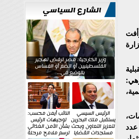
للتعمير
الشارع السياسي
أفت
ارة
وزير الخارجية: مصر ترفض تهجير
الفلسطينيين أو الضم أو المساس
لية
بالوضع في...
ت رئيسية وهي:
مية،
الرئيس السيسي
النائب أيمن محسب:
ات،
يستقبل ملك البحرين
توجيهات الرئيس
لتعزيز التعاون وبحث
بشأن الأمن الغذائي
عدد
مستجدات القضايا
ترسم ملامح مرحلة
مار