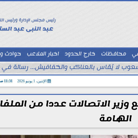
رئيس مجلس الإدارة ورئيس الت
عبد النبى عبد الستا
سي
محافظات
خارج الحدود
اخبار الملاعب
حوادث و
توك شو
ب لا يُقاس بالعناكب والخفافيش... رسالة في نق
الإثنين، 1 يونيو 2026
11:31 صـ
 وزير الاتصالات عددا من الملفا
الهامة