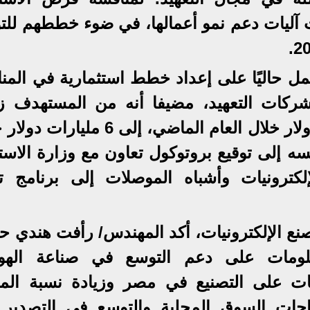
آليات دعم نمو أعمالها، في ضوء خططهم للت
عمل حاليًا على إعداد خطط استثمارية في المن
شركات التعهيد، مضيفا أنه من المستهدف زي
صادرات التعهيد من نحو 5.2 مليار دولار خلال العام الماضي، إلى 6 م
ه إلى توقيع بروتوكول تعاون مع وزارة الاستث
ترونيات وأشباه الموصلات إلى برنامج تن
صنع الإلكترونيات، أكد المهندس/ رأفت هندي 
معلومات على دعم التوسع في صناعة الهو
ات على التصنيع في مصر وزيادة نسبة الم
اجات السوق المحلية والتوسع في التصدير 