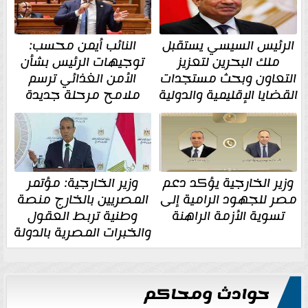
الرئيس السيسي يستقبل
النائب أيمن محسب:
ملك البحرين لتعزيز
توجيهات الرئيس بشأن
التعاون وبحث مستجدات
الأمن الغذائي ترسم
القضايا الإقليمية والدولية
ملامح مرحلة جديدة
وزير الخارجية يؤكد دعم
وزير الخارجية: مؤتمر
مصر للجهود الرامية إلى
المصريين بالخارج منصة
تسوية الأزمة الراهنة
وطنية تربط العقول
والخبرات المصرية بالدولة
حوادث ومحاكم