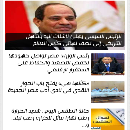
الرئيس السيسي يهنئ ناشئات اليد بالتأهل
التاريخي إلى نصف نهائي كأس العالم
رئيس الوزراء: مصر تواصل جهودها
لخفض التصعيد والحفاظ على
الاستقرار الإقليمي
«كأنها هي» يفتح باب الحوار
النقدي في نادي أدب مصر الجديدة
حالة الطقس اليوم.. شديد الحرارة
رطب نهارا مائل للحرارة رطب ليلا..
و...