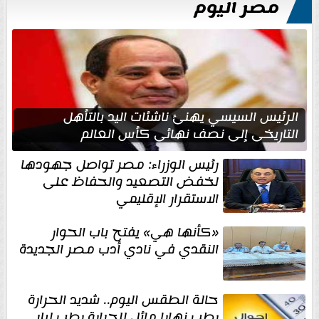
مصر اليوم
الرئيس السيسي يهنئ ناشئات اليد بالتأهل
التاريخي إلى نصف نهائي كأس العالم
رئيس الوزراء: مصر تواصل جهودها
لخفض التصعيد والحفاظ على
الاستقرار الإقليمي
«كأنها هي» يفتح باب الحوار
النقدي في نادي أدب مصر الجديدة
حالة الطقس اليوم.. شديد الحرارة
رطب نهارا مائل للحرارة رطب ليلا..