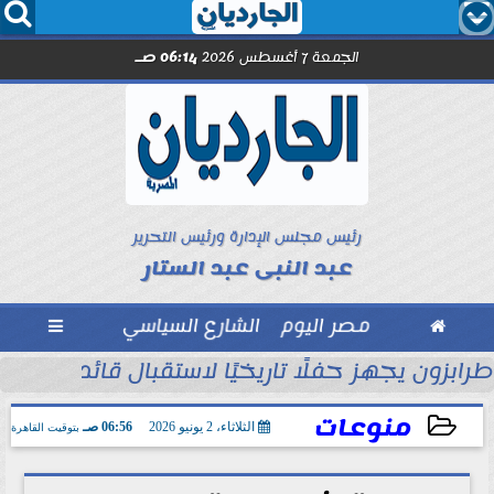




الجمعة 7 أغسطس 2026
06:14 صـ
رئيس مجلس الإدارة ورئيس التحرير
عبد النبى عبد الستار

مصر اليوم
الشارع السياسي

ول
طرابزون يجهز حفلًا تاريخيًا لاستقبال قائد الفراعن
منوعات
الثلاثاء، 2 يونيو 2026
06:56 صـ
بتوقيت القاهرة
2026-06-02 06:56:43